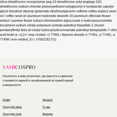
silica dimethicone crosspolymer peg-10 dimethicone cetyl peg/ppg-10/1
dimethicone sodium chloride phenoxyethanol polyglyceryl-4 isostearate caprylyl
glycol disodium stearoyl glutamate ethylhexylglycerin caffeine coffea arabica seed
oil / coffee seed oil aluminum hydroxide steareth-20 jasminum officinale flower
extract / jasmine flower extract chlorhexidine digluconate n-hydroxysuccinimide
tocopherol sodium citrate potassium sorbate palmitoyl tripeptide-1 chrysin
pentaerythrityl tetra-di-t-butyl hydroxyhydrocinnamate palmitoyl tetrapeptide-7 citric
acid biotin в—Џ [+/- may contain: ci 77891 / titanium dioxide ci 77491, ci 77492, ci
77499 / iron oxides]. (f.i.l. n70022617/1).
Окунитесь в мир косметики, где красота и гармония
становятся единой и незабываемой историей вашей
уникальности
Outlet
Каталог
Уход для лица
О нас
Уход для тела
Бренды