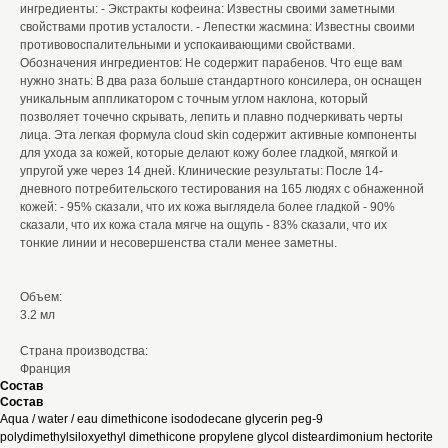
ингредиенты: - Экстракты кофеина: Известны своими заметными
свойствами против усталости. - Лепестки жасмина: Известны своими
противовоспалительными и успокаивающими свойствами.
Обозначения ингредиентов: Не содержит парабенов. Что еще вам
нужно знать: В два раза больше стандартного консилера, он оснащен
уникальным аппликатором с точным углом наклона, который
позволяет точечно скрывать, лепить и плавно подчеркивать черты
лица. Эта легкая формула cloud skin содержит активные компоненты
для ухода за кожей, которые делают кожу более гладкой, мягкой и
упругой уже через 14 дней. Клинические результаты: После 14-
дневного потребительского тестирования на 165 людях с обнаженной
кожей: - 95% сказали, что их кожа выглядела более гладкой - 90%
сказали, что их кожа стала мягче на ощупь - 83% сказали, что их
тонкие линии и несовершенства стали менее заметны.
Объем:
3.2 мл
Страна производства:
Франция
Состав
Состав
Aqua / water / eau dimethicone isododecane glycerin peg-9
polydimethylsiloxyethyl dimethicone propylene glycol disteardimonium hectorite