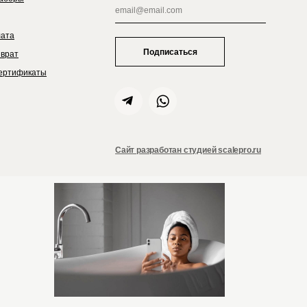
лата
Подписаться
зврат
ертификаты
Сайт разработан студией scalepro.ru
ZIELINSKI&ROZEN