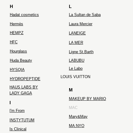
H
L
Hadat cosmetics
La Sultan de Saba
Hermès
Laura Mercier
HEMPZ
LANEIGE
HFC
LA MER
Hourglass
Ligne St.Barth
Huda Beauty
LABUBU
Le Labo
HYSQIA
LOUIS VUITTON
HYDROPEPTIDE
HAUS LABS BY
M
LADY GAGA
MAKEUP BY MARIO
I
MAC
I'm From
Mary&May
INSTYTUTUM
MA:NYO
Is Clinical