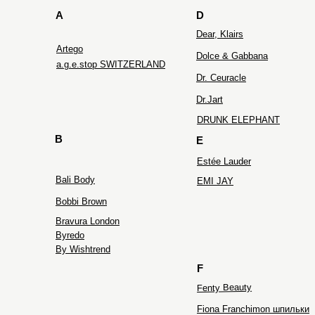
A
D
Dear, Klairs
Artego
Dolce & Gabbana
a.g.e.stop SWITZERLAND
Dr. Ceuracle
Dr.Jart
DRUNK ELEPHANT
B
E
Estée Lauder
Bali Body
EMI JAY
Bobbi Brown
Bravura London
Byredo
By Wishtrend
F
Fenty Beauty
Fiona Franchimon шпильки