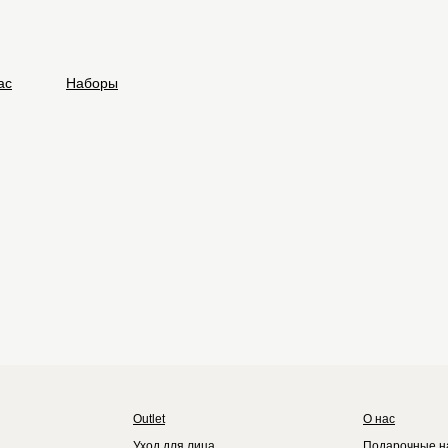
ас
Наборы
Outlet
О нас
Уход для лица
Подарочные н