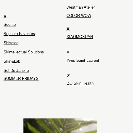
Westman Atelier
COLOR WOW
S
Scento
X
Sephora Favorites
XIAOMOXUAN
Shiseido
Skintellectual Solutions
Y
Yves Saint Laurent
Skin&Lab
Sol De Janeiro
Z
SUMMER FRIDAYS
ZO Skin Health