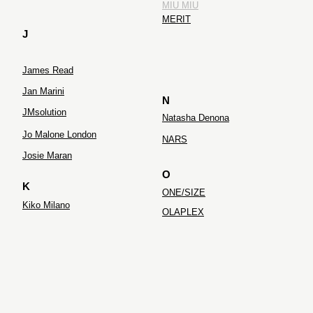
MIU MIU
MERIT
J
James Read
Jan Marini
N
JMsolution
Natasha Denona
Jo Malone London
NARS
Josie Maran
O
K
ONE/SIZE
Kiko Milano
OLAPLEX