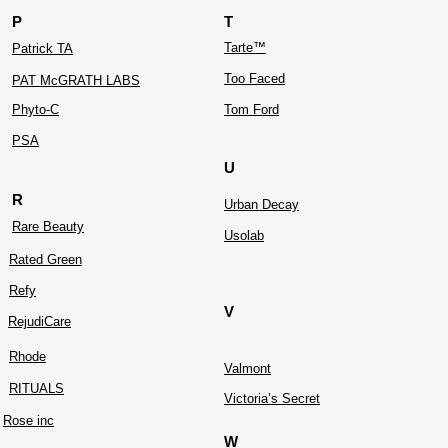
P
T
Tarte™
Patrick TA
Too Faced
PAT McGRATH LABS
Phyto-C
Tom Ford
PS
A
U
R
Urban Decay
Rare Beauty
Usolab
Rated Green
Refy
V
RejudiCare
Rhode
Valmont
RITUALS
Victoria’s Secret
Rose inc
W