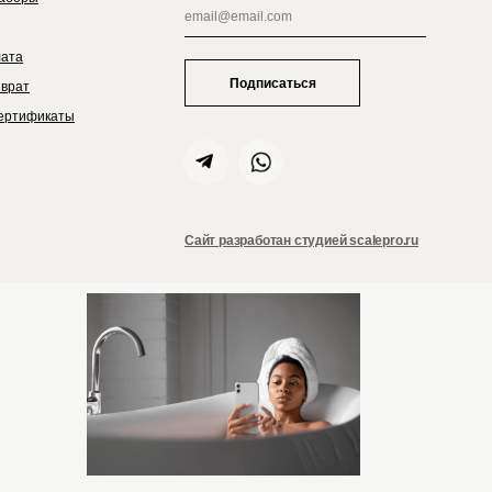
лата
Подписаться
зврат
ертификаты
Сайт разработан студией scalepro.ru
ZIELINSKI&ROZEN