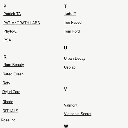
P
T
Tarte™
Patrick TA
Too Faced
PAT McGRATH LABS
Phyto-C
Tom Ford
PS
A
U
R
Urban Decay
Rare Beauty
Usolab
Rated Green
Refy
V
RejudiCare
Rhode
Valmont
RITUALS
Victoria’s Secret
Rose inc
W