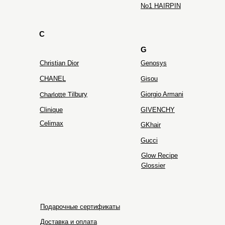
No1 HAIRPIN
C
G
Christian Dior
Genosys
Gisou
CHANEL
Charlotte Tilbury
Giorgio Armani
Clinique
GIVENCHY
Celimax
GKhair
Gucci
Glow Recipe
Glossier
Подарочные сертификаты
Доставка и оплата