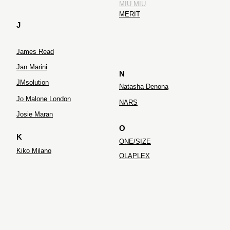
MIU MIU
MERIT
J
James Read
Jan Marini
N
JMsolution
Natasha Denona
Jo Malone London
NARS
Josie Maran
O
K
ONE/SIZE
Kiko Milano
OLAPLEX