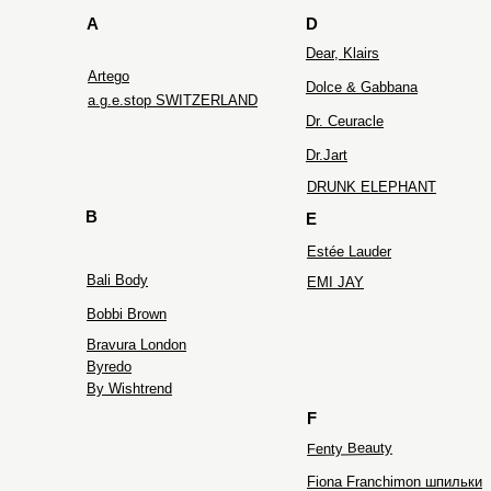
A
D
Dear, Klairs
Artego
Dolce & Gabbana
a.g.e.stop SWITZERLAND
Dr. Ceuracle
Dr.Jart
DRUNK ELEPHANT
B
E
Estée Lauder
Bali Body
EMI JAY
Bobbi Brown
Bravura London
Byredo
By Wishtrend
F
Fenty Beauty
Fiona Franchimon шпильки