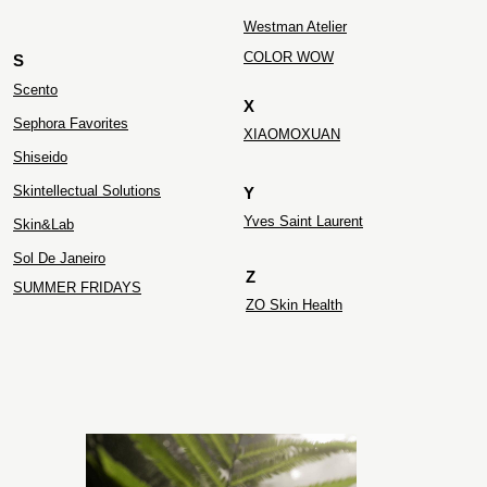
Westman Atelier
COLOR WOW
S
Scento
X
Sephora Favorites
XIAOMOXUAN
Shiseido
Skintellectual Solutions
Y
Yves Saint Laurent
Skin&Lab
Sol De Janeiro
Z
SUMMER FRIDAYS
ZO Skin Health