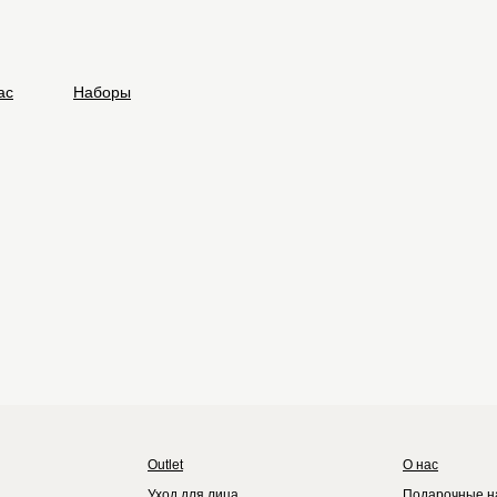
ас
Наборы
Outlet
О нас
Уход для лица
Подарочные н