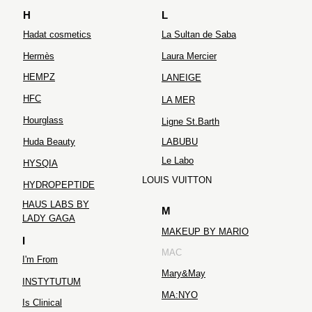
H
L
Hadat cosmetics
La Sultan de Saba
Hermès
Laura Mercier
HEMPZ
LANEIGE
HFC
LA MER
Hourglass
Ligne St.Barth
Huda Beauty
LABUBU
Le Labo
HYSQIA
LOUIS VUITTON
HYDROPEPTIDE
HAUS LABS BY
M
LADY GAGA
MAKEUP BY MARIO
I
MAC
I'm From
Mary&May
INSTYTUTUM
MA:NYO
Is Clinical