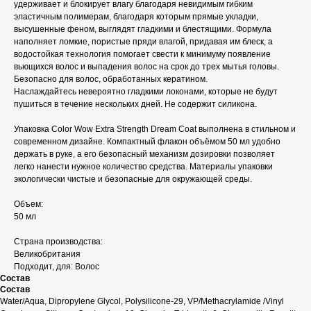
удерживает и блокирует влагу благодаря невидимым гибким
эластичным полимерам, благодаря которым прямые укладки,
высушенные феном, выглядят гладкими и блестящими. Формула
наполняет ломкие, пористые пряди влагой, придавая им блеск, а
водостойкая технология помогает свести к минимуму появление
вьющихся волос и выпадения волос на срок до трех мытья головы.
Безопасно для волос, обработанных кератином.
Наслаждайтесь невероятно гладкими локонами, которые не будут
пушиться в течение нескольких дней. Не содержит силикона.
Упаковка Color Wow Extra Strength Dream Coat выполнена в стильном и
современном дизайне. Компактный флакон объёмом 50 мл удобно
держать в руке, а его безопасный механизм дозировки позволяет
легко нанести нужное количество средства. Материалы упаковки
экологически чистые и безопасные для окружающей среды.
Объем:
50 мл
Страна производства:
Великобритания
Подходит, для: Волос
Состав
Состав
Water/Aqua, Dipropylene Glycol, Polysilicone-29, VP/Methacrylamide /Vinyl