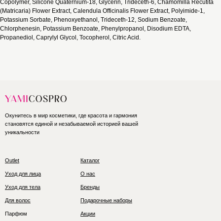
Copolymer, Silicone Quaternium-18, Glycerin, Trideceth-6, Chamomilla Recutita
(Matricaria) Flower Extract, Calendula Officinalis Flower Extract, Polyimide-1,
Potassium Sorbate, Phenoxyethanol, Trideceth-12, Sodium Benzoate,
Chlorphenesin, Potassium Benzoate, Phenylpropanol, Disodium EDTA,
Propanediol, Caprylyl Glycol, Tocopherol, Citric Acid.
Окунитесь в мир косметики, где красота и гармония
становятся единой и незабываемой историей вашей
уникальности
Outlet
Каталог
Уход для лица
О нас
Уход для тела
Бренды
Для волос
Подарочные наборы
Парфюм
Акции