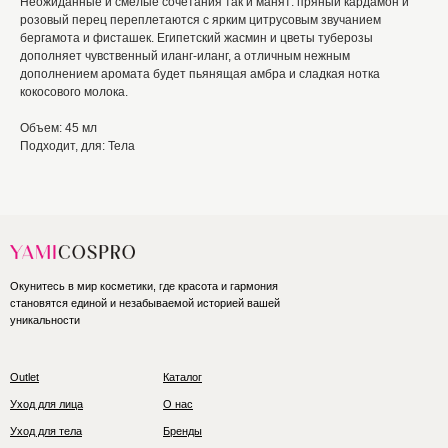
Неожиданные и смелые сочетания так и манят: пряный кардамон и
розовый перец переплетаются с ярким цитрусовым звучанием
бергамота и фисташек. Египетский жасмин и цветы туберозы
дополняет чувственный иланг-иланг, а отличным нежным
дополнением аромата будет пьянящая амбра и сладкая нотка
кокосового молока.
Объем: 45 мл
Подходит, для: Тела
Окунитесь в мир косметики, где красота и гармония
становятся единой и незабываемой историей вашей
уникальности
Outlet
Каталог
Уход для лица
О нас
Уход для тела
Бренды