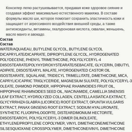
Консилер легко растушевывается, придавая коже здоровое сияние и
создавая эффект максимально естественного макияжа. В составе
формулы масло ши, которое помогает сохранить эластичность кожи и
защищает от агрессивного воздействия внешней среды, а также
антиоксиданты, витамины, гиалуроновая кислота, сквалан, женьшень,
масло манго и авокадо.
Состав
Состав
WATER/AQUA/EAU, BUTYLENE GLYCOL, BUTYLENE GLYCOL
DICAPRYLATE/DICAPRATE, DIPROPYLENE GLYCOL, HYDROGENATED
POLYDECENE, PHENYL TRIMETHICONE, POLYGLYCERYL-4
DIISOSTEARATE/POLYHYDROXYSTEARATE/SEBACATE, GLYCERIN, DIBUTYL
ADIPATE, DIISOSTEARYL MALATE, HYDROGENATED CASTOR OIL
ISOSTEARATE, SQUALANE, TRIDECYL TRIMELLITATE, DIMETHICONE, MICA,
CAPRYLIC/CAPRIC TRIGLYCERIDE, MAGNESIUM SULFATE, POLYGLYCERYL-3
OLEATE, DIAMOND POWDER, HIPPOPHAE RHAMNOIDES FRUIT OIL,
HIPPOPHAE RHAMNOIDES SEED OIL, NIACINAMIDE, CAMELLIA SINENSIS
LEAF EXTRACT, HYDROLYZED COLLAGEN, CENTELLA ASIATICA EXTRACT,
GLYCYRRHIZA GLABRA (LICORICE) ROOT EXTRACT, OPUNTIA VULGARIS
EXTRACT, PANAX GINSENG ROOT EXTRACT, SODIUM HYALURONATE,
SYNTHETIC FLUORPHLOGOPITE, DISTEARDIMONIUM HECTORITE,
DIISOSTEAROYL POLYGLYCERYL-3 DIMER DILINOLEATE,
ETHYLENE/PROPYLENE COPOLYMER, VINYL DIMETHICONE/METHICONE
SILSESQUIOXANE CROSSPOLYMER, DIMETHICONE/VINYL DIMETHICONE