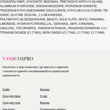
CROSSPOLYMER, SYNTHETIC BEESWAX, TRIETHOXYCAPRYLYLSILANE,
ALUMINUM HYDROXIDE, SODIUM BENZOATE, POTASSIUM SORBATE,
TRISODIUM ETHYLENEDIAMINE DISUCCINATE, ETHYLHEXYLGLYCERIN, TIN
OXIDE, GLYCINE SOJA OIL, 1,2-HEXANEDIOL,
POLYMETHYLSILSESQUIOXANE, BENZYL SALICYLATE, HEXYL CINNAMAL,
LIMONENE, HYDROXYCITRONELLAL, GERANIOL, AMYL CINNAMAL,
LINALOOL, TOCOPHEROL, PHENOXYETHANOL, FRAGRANCE/PARFUM. (+/-):
TITANIUM DIOXIDE (CI 77891), IRON OXIDES (CI 77491, CI 77492, CI 77499).
Окунитесь в мир косметики, где красота и гармония
становятся единой и незабываемой историей вашей
уникальности
Outlet
Каталог
Уход для лица
О нас
Уход для тела
Бренды
Для волос
Подарочные наборы