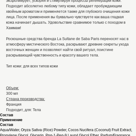
эксфолиирует, ускоряя и стимулируя процессы регенерации кожи.
Подходит абсолютно любому типу кожи, обладает пробуждающим
хвойным ароматом и применяется также для глубокого очищения кожи
лица. После применения вы буквально чувствуете как ваша гладкая
кожа начинает дышать. Удовольствие сравнимое только с походом в
Хаммам!
Роскошные средства бренда La Sultane de Saba Paris переносят нас в
атмосферу мистического Востока, раскрывают древние секреты ухода
восточных женщин и позволяют найти свой ритуал, поистине
раскрывающий чувственность и красоту вашего тела.
Тип кожи: для всех типов кожи
Объем:
300 мл
Страна производства:
Франция
Подходит, для: Тела
Состав
Применение
Состав
Aqua/Water, Oryza Sativa (Rice) Powder, Cocos Nucifera (Coconut) Fruit Extract,
Propylene Glycol, Glycerin, Ppg-1-Peg-9 Lauryl Glycol Ether, Parfum/Fragrance,