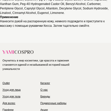
Xanthan Gum, Peg-40 Hydrogenated Castor Oil, Benzyl Alcohol, Carbomer,
Pentylene Glycol, Caprylyl Glycol, Allantoin, Decylene Glycol, Sodium Hydroxide,
Linalool, Cinnamyl Alcohol, Eugenol, Limonene.
Применение
Нанесите рукой на распаренную кожу, немного подождите и приступите к
массажу с помощью рукавички Кесса. Затем тщательно смойте.
Окунитесь в мир косметики, где красота и гармония
становятся единой и незабываемой историей вашей
уникальности
Outlet
Каталог
Уход для лица
О нас
Уход для тела
Бренды
Для волос
Подарочные наборы
Парфюм
Акции