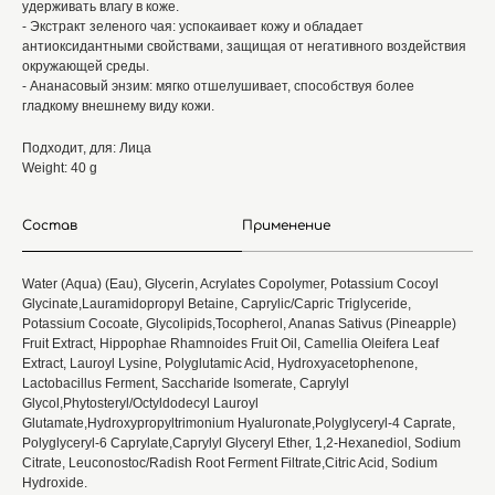
удерживать влагу в коже.
- Экстракт зеленого чая: успокаивает кожу и обладает
антиоксидантными свойствами, защищая от негативного воздействия
окружающей среды.
- Ананасовый энзим: мягко отшелушивает, способствуя более
гладкому внешнему виду кожи.
Подходит, для: Лица
Weight: 40 g
Состав
Применение
Water (Aqua) (Eau), Glycerin, Acrylates Copolymer, Potassium Cocoyl
Glycinate,Lauramidopropyl Betaine, Caprylic/Capric Triglyceride,
Potassium Cocoate, Glycolipids,Tocopherol, Ananas Sativus (Pineapple)
Fruit Extract, Hippophae Rhamnoides Fruit Oil, Camellia Oleifera Leaf
Extract, Lauroyl Lysine, Polyglutamic Acid, Hydroxyacetophenone,
Lactobacillus Ferment, Saccharide Isomerate, Caprylyl
Glycol,Phytosteryl/Octyldodecyl Lauroyl
Glutamate,Hydroxypropyltrimonium Hyaluronate,Polyglyceryl-4 Caprate,
Polyglyceryl-6 Caprylate,Caprylyl Glyceryl Ether, 1,2-Hexanediol, Sodium
Citrate, Leuconostoc/Radish Root Ferment Filtrate,Citric Acid, Sodium
Hydroxide.