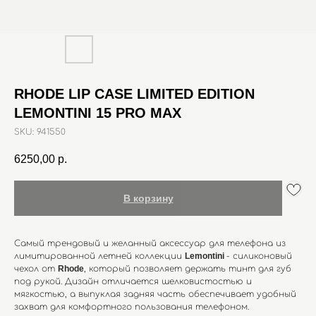
RHODE LIP CASE LIMITED EDITION
LEMONTINI 15 PRO MAX
SKU:
941550
6250,00
р.
В корзину
Самый трендовый и желанный аксессуар для телефона из
лимитированной летней коллекции
Lemontini
- силиконовый
чехол от
Rhode
, который позволяет держать тинт для губ
под рукой. Дизайн отличается шелковистостью и
мягкостью, а выпуклая задняя часть обеспечивает удобный
захват для комфортного пользования телефоном.