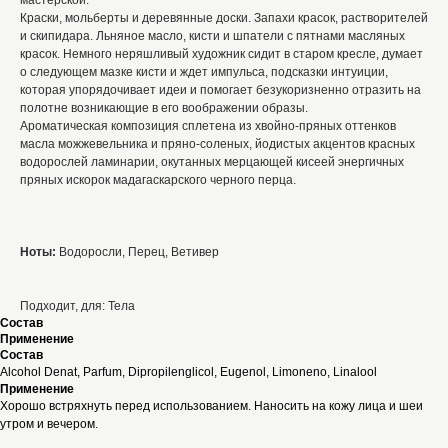
мастерской.
Краски, мольберты и деревянные доски. Запахи красок, растворителей
и скипидара. Льняное масло, кисти и шпатели с пятнами масляных
красок. Немного неряшливый художник сидит в старом кресле, думает
о следующем мазке кисти и ждет импульса, подсказки интуиции,
которая упорядочивает идеи и помогает безукоризненно отразить на
полотне возникающие в его воображении образы.
Ароматическая композиция сплетена из хвойно-пряных оттенков
масла можжевельника и пряно-соленых, йодистых акцентов красных
водорослей ламинарии, окутанных мерцающей кисеей энергичных
пряных искорок мадагаскарского черного перца.
Ноты:
Водоросли, Перец, Ветивер
Подходит, для: Тела
Состав
Применение
Состав
Alcohol Denat, Parfum, Dipropilenglicol, Eugenol, Limoneno, Linalool
Применение
Хорошо встряхнуть перед использованием. Наносить на кожу лица и шеи
утром и вечером.