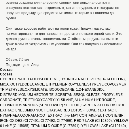
румяна созданы для нанесения слоями, они легко наносятся и
растушевываются как по кремовым, так и по пудровым текстурам, не
нарушая предыдущие средства макияжа, которые вы нанесли до
румян.
Они также здорово работают на голой коже. Продукт настолько
пигментирован, что для нанесения достаточно всего одной капли. Это
делает румяна очень экономичными.
Стойкость продукта на высоте
даже в самых экстремальных условиях. Они так популярны абсолютно
не зря!
Объем: 7,5 мл
Подходит, для: Лица
Состав
Состав
HYDROGENATED POLYISOBUTENE, HYDROGENATED POLY(C6-14 OLEFIN),
MICA, OCTYLDODECANOL, ETHYLENE/PROPYLENE/STYRENE COPOLYMER,
TRIMETHYLSILOXYSILICATE, ISODODECANE, 1,2-HEXANEDIOL,
DISTEARDIMONIUM HECTORITE, SORBITAN SESQUIOLEATE, PROPYLENE
CARBONATE, TRIETHOXYCAPRYLYLSILANE, ALUMINUM HYDROXIDE,
HELIANTHUS ANNUUS (SUNFLOWER) SEED OIL, GARDENIA FLORIDA FRUIT
EXTRACT, NELUMBO NUCIFERA (SACRED LOTUS) FLOWER EXTRACT,
NYMPHAEA ODORATA ROOT EXTRACT. [+/- MAY CONTAIN/PEUT CONTENIR:
IRON OXIDES (CI 77491, CI 77492, CI 77499), RED 7 LAKE (CI 15850), YELLOW
6 LAKE (CI 15985), TITANIUM DIOXIDE (CI 77891), YELLOW 5 LAKE (CI 19140),