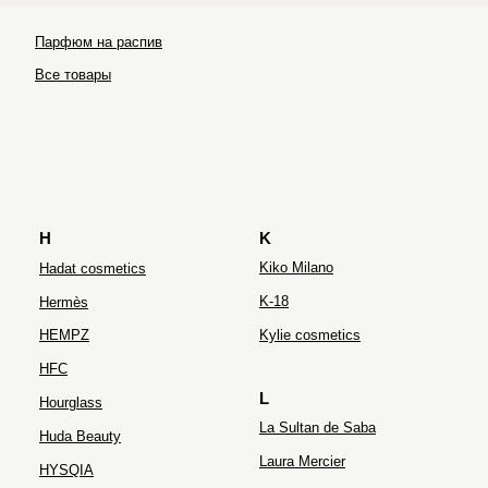
Парфюм на распив
Ultraceuticals
Все товары
H
K
Kiko Milano
Hadat cosmetics
K-18
Hermès
HEMPZ
Kylie cosmetics
HFC
L
Hourglass
La Sultan de Saba
Huda Beauty
Laura Mercier
HYSQIA