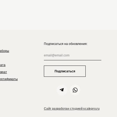
Подписаться на обновления:
аборы
лата
Подписаться
зврат
ертификаты
Сайт разработан студией scalepro.ru