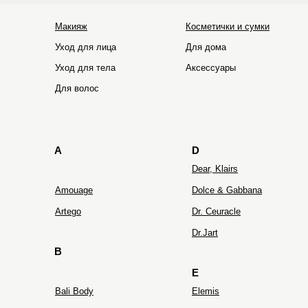
Макияж
Косметички и сумки
Уход для лица
Для дома
Уход для тела
Аксессуары
HOLIFROG
Hydro Peptide
Для волос
A
D
Dear, Klairs
Amouage
Dolce & Gabbana
Artego
Dr. Ceuracle
Dr.Jart
B
E
Bali Body
Elemis