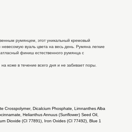
венным румянцем, этот уникальный кремовый
я невесомую вуаль цвета на весь день. Румяна легкие
т атласный финиш естественного румянца с
 на коже в течение всего дня и не забивает поры.
late Crosspolymer, Dicalcium Phosphate, Limnanthes Alba
rocinnamate, Helianthus Annuus (Sunflower) Seed Oil,
um Dioxide (CI 77891), Iron Oxides (CI 77492), Blue 1