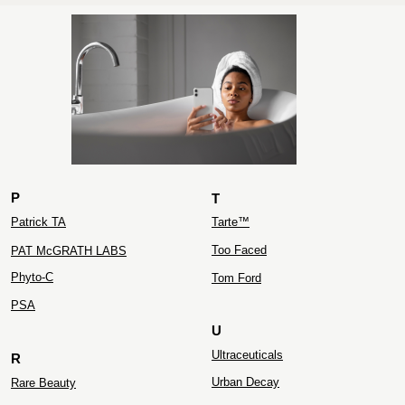
ZIELINSKI&ROZEN
P
T
Patrick TA
Tarte™
Too Faced
PAT McGRATH LABS
Phyto-C
Tom Ford
PS
A
U
Ultraceuticals
R
Urban Decay
Rare Beauty