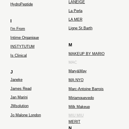
LANEIGE
HydroPeptide
La Perla
LA MER
I
Ligne St.Barth
I'm From
Intime Organique
M
INSTYTUTUM
MAKEUP BY MARIO
Is Clinical
MAC
Mary&May
J
Janeke
MA:NYO
James Read
Marc-Antoine Barrois
Jan Marini
Miriamquevedo
JMsolution
Milk Makeup
Jo Malone London
MIU MIU
MERIT
N