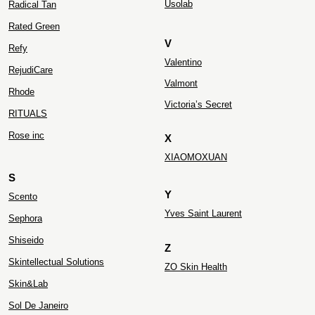
Usolab
Radical Tan
Rated Green
V
Refy
Valentino
RejudiCare
Valmont
Rhode
Victoria’s Secret
RITUALS
Rose inc
X
XIAOMOXUAN
S
Y
Scento
Yves Saint Laurent
Sephora
Shiseido
Z
Skintellectual Solutions
ZO Skin Health
Skin&Lab
Sol De Janeiro