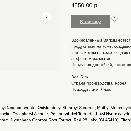
4550,00
р.
В корзину
Вдохновленный мягким естест
продукт тает на коже, создава
и незаметны на коже, создаю
эффектом размытия.
Продукт водостойкий, остается
Вес: 5 гр
Страна производства: Корея
Подходит, для: Лица
decyl Neopentanoate, Octyldodecyl Stearoyl Stearate, Methyl Methacry
pite, Tocopheryl Acetate, Pentaerythrityl Tetra-di-t-butyl Hydroxyhyd
xtract, Nymphaea Odorata Root Extract, Red 28 Lake (CI 45410), Titani