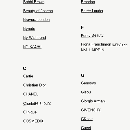
Bobbi Brown
Erborian
Beauty of Joseon
Estée Lauder
Bravura London
F
Byredo
Fenty Beauty
By Wishtrend
Fiona Franchimon шпильки
BY KAORI
No1 HAIRPIN
C
G
Cartie
Genosys
Christian Dior
Gisou
CHANEL
Giorgio Armani
Charlotte Tilbury
GIVENCHY
Clinique
GKhair
COSMEDIX
Gucci