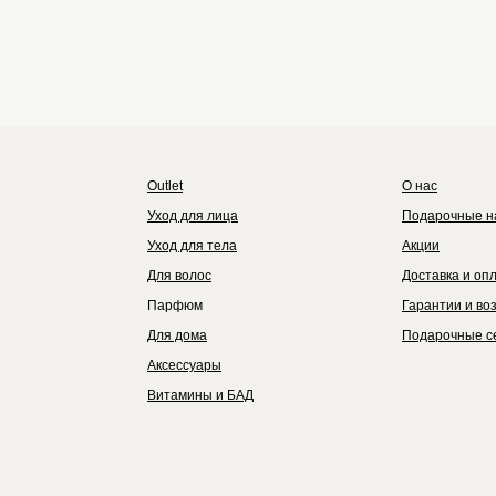
Outlet
Каталог
Бренды
Outlet
О нас
Уход для лица
Подарочные н
Уход для тела
Акции
Для волос
Доставка и оп
Парфюм
Гарантии и во
Для дома
Подарочные с
Аксессуары
Витамины и БАД