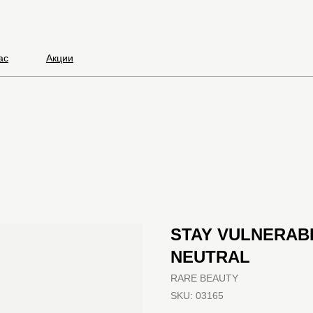
ас
Акции
STAY VULNERABL
NEUTRAL
RARE BEAUTY
SKU:
03165