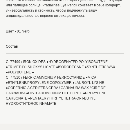
свежесть и яркость независимо от погодных условий — будь то дождь
или палящее солнце. Pradalines Eye Pencil сочетает в себе комфорт,
универсальность и стойкость, чтобы подчеркнуть вашу
индивидуальность с первого штриха до вечера.
Цвет - 01 Nero
Состав
CI 77499 / IRON OXIDES ●HYDROGENATED POLYISOBUTENE
●TRIMETHYLSILOXYSILICATE ●ISODODECANE ●SYNTHETIC WAX
●POLYBUTENE ●
CI 77510 / FERRIC AMMONIUM FERROCYANIDE ●MICA
●ETHYLENE/PROPYLENE COPOLYMER ●LAUROYL LYSINE
●COPERNICIA CERIFERA CERA / CARNAUBA WAX / CIRE DE
CARNAUBA ●DISTEARDIMONIUM HECTORITE ●PROPYLENE
CARBONATE ●PENTAERYTHRITYL TETRA-DI-T-BUTYL
HYDROXYHYDROCINNAMATE