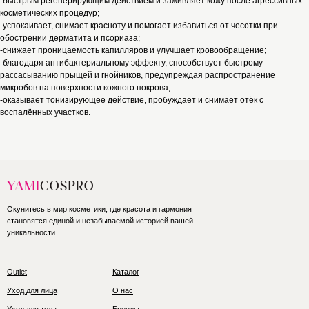
-быстрым регенерирующим действием и заживляет кожу после агрессивных
косметических процедур;
-успокаивает, снимает красноту и помогает избавиться от чесотки при
обострении дерматита и псориаза;
-снижает проницаемость капилляров и улучшает кровообращение;
-благодаря антибактериальному эффекту, способствует быстрому
рассасыванию прыщей и гнойников, предупреждая распространение
микробов на поверхности кожного покрова;
-оказывает тонизирующее действие, пробуждает и снимает отёк с
воспалённых участков.
Окунитесь в мир косметики, где красота и гармония
становятся единой и незабываемой историей вашей
уникальности
Outlet
Каталог
Уход для лица
О нас