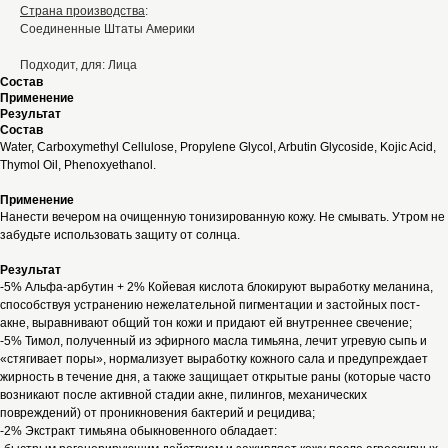
Страна производства
:
Соединенные Штаты Америки
Подходит, для: Лица
Состав
Применение
Результат
Состав
Water, Carboxymethyl Cellulose, Propylene Glycol, Arbutin Glycoside, Kojic Acid,
Thymol Oil, Phenoxyethanol.
Применение
Нанести вечером на очищенную тонизированную кожу. Не смывать. Утром не
забудьте использовать защиту от солнца.
Результат
-5% Альфа-арбутин + 2% Койевая кислота блокируют выработку меланина,
способствуя устранению нежелательной пигментации и застойных пост-
акне, выравнивают общий тон кожи и придают ей внутреннее свечение;
-5% Тимол, полученный из эфирного масла тимьяна, лечит угревую сыпь и
«стягивает поры», нормализует выработку кожного сала и предупреждает
жирность в течение дня, а также защищает открытые раны (которые часто
возникают после активной стадии акне, пилингов, механических
повреждений) от проникновения бактерий и рецидива;
-2% Экстракт тимьяна обыкновенного обладает: