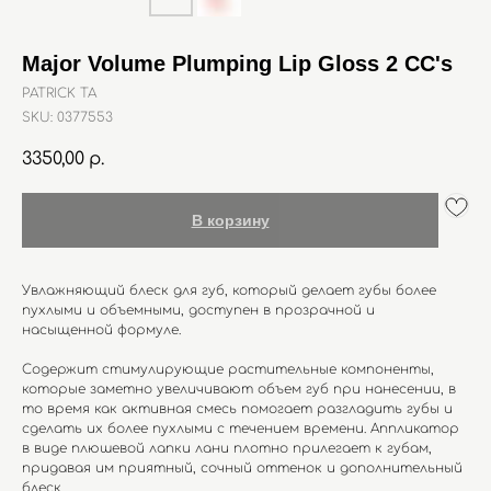
Major Volume Plumping Lip Gloss 2 CC's
PATRICK TA
SKU:
0377553
3350,00
р.
В корзину
Увлажняющий блеск для губ, который делает губы более
пухлыми и объемными, доступен в прозрачной и
насыщенной формуле.
Содержит стимулирующие растительные компоненты,
которые заметно увеличивают объем губ при нанесении, в
то время как активная смесь помогает разгладить губы и
сделать их более пухлыми с течением времени. Аппликатор
в виде плюшевой лапки лани плотно прилегает к губам,
придавая им приятный, сочный оттенок и дополнительный
блеск.