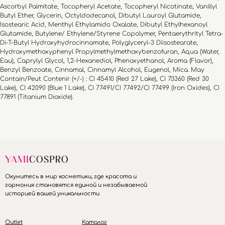
Ascorbyl Palmitate, Tocopheryl Acetate, Tocopheryl Nicotinate, Vanillyl
Butyl Ether, Glycerin, Octyldodecanol, Dibutyl Lauroyl Glutamide,
Isostearic Acid, Menthyl Ethylamido Oxalate, Dibutyl Ethylhexanoyl
Glutamide, Butylene/ Ethylene/Styrene Copolymer, Pentaerythrityl Tetra-
Di-T-Butyl Hydroxyhydrocinnamate, Polyglyceryl-3 Diisostearate,
Hydroxymethoxyphenyl Propylmethylmethoxybenzofuran, Aqua (Water,
Eau), Caprylyl Glycol, 1,2-Hexanediol, Phenoxyethanol, Aroma (Flavor),
Benzyl Benzoate, Cinnamal, Cinnamyl Alcohol, Eugenol, Mica. May
Contain/Peut Contenir (+/-) : CI 45410 (Red 27 Lake), CI 73360 (Red 30
Lake), CI 42090 (Blue 1 Lake), CI 77491/CI 77492/CI 77499 (Iron Oxides), CI
77891 (Titanium Dioxide).
Окунитесь в мир косметики, где красота и
гармония становятся единой и незабываемой
историей вашей уникальности
Outlet
Каталог