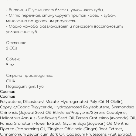
- Витамин Е: усиливает блеск и увлажняет губы.
- Мята перечная: стимулирует приток крови к губам,
мгновенно придавая им упругость
- Масло жожоба: разглаживает и помогает восстановить
увлажнение губ.
Оттенок:
2 CC's
Объем:
9 мл
Страна производства:
США
Подходит, для: Губ
Состав
Состав
Polybutene, Diisostearyl Malate, Hydrogenated Poly (C6-14 Olefin),
Caprylic/Capric Triglyceride, Hydrogenated Polyisobutene, Simmondsia
Chinensis (Jojoba) Seed Oil, Ethylene/Propylene/Styrene Copolymer,
Helianthus Annuus (Sunflower) Seed Oil, Persea Gratissima (Avocado) Oil,
Punica Granatum Flower Extract, Glycine Soja (Soybean) Oil, Mentha
Piperita (Peppermint) Oil, Zingiber Officinale (Ginger) Root Extract,
Cinnamomum Zeylanicum Bark Oil, Capsicum Frutescens Fruit Extract,