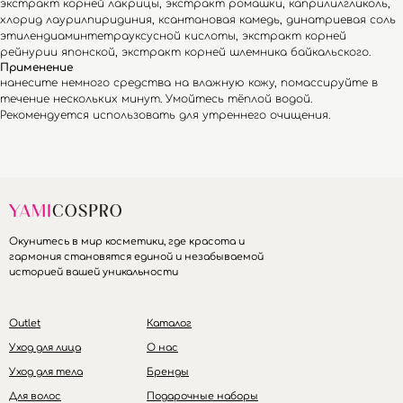
экстракт корней лакрицы, экстракт ромашки, каприлилгликоль,
хлорид лаурилпиридиния, ксантановая камедь, динатриевая соль
этилендиаминтетрауксусной кислоты, экстракт корней
рейнурии японской, экстракт корней шлемника байкальского.
Применение
нанесите немного средства на влажную кожу, помассируйте в
течение нескольких минут. Умойтесь тёплой водой.
Рекомендуется использовать для утреннего очищения.
Окунитесь в мир косметики, где красота и
гармония становятся единой и незабываемой
историей вашей уникальности
Outlet
Каталог
Уход для лица
О нас
Уход для тела
Бренды
Для волос
Подарочные наборы