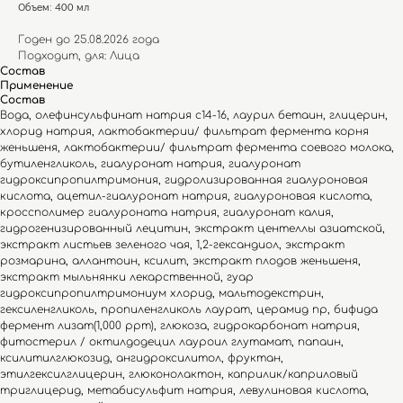
Объем: 400 мл
Годен до 25.08.2026 года
Подходит, для: Лица
Состав
Применение
Состав
Вода, олефинсульфинат натрия с14-16, лаурил бетаин, глицерин,
хлорид натрия, лактобактерии/ фильтрат фермента корня
женьшеня, лактобактерии/ фильтрат фермента соевого молока,
бутиленгликоль, гиалуронат натрия, гиалуронат
гидроксипропилтримония, гидролизированная гиалуроновая
кислота, ацетил-гиалуронат натрия, гиалуроновая кислота,
кроссполимер гиалуроната натрия, гиалуронат калия,
гидрогенизированный лецитин, экстракт центеллы азиатской,
экстракт листьев зеленого чая, 1,2-гександиол, экстракт
розмарина, аллантоин, ксилит, экстракт плодов женьшеня,
экстракт мыльнянки лекарственной, гуар
гидроксипропилтримониум хлорид, мальтодекстрин,
гексиленгликоль, пропиленгликоль лаурат, церамид np, бифида
фермент лизат(1,000 ppm), глюкоза, гидрокарбонат натрия,
фитостерил / октилдодецил лауроил глутамат, папаин,
ксилитилглюкозид, ангидроксилитол, фруктан,
этилгексилглицерин, глюконолактон, каприлик/каприловый
триглицерид, метабисульфит натрия, левулиновая кислота,