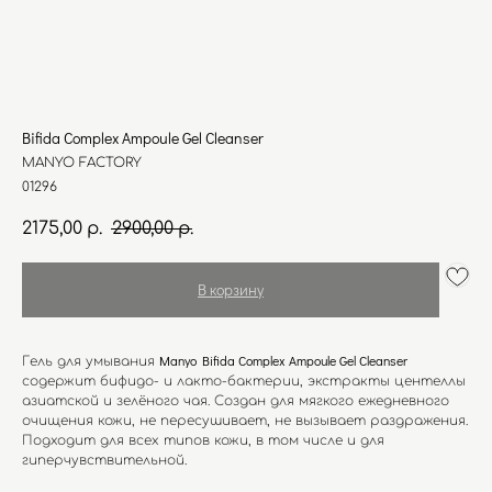
Bifida Complex Ampoule Gel Cleanser
MANYO FACTORY
01296
2175,00
2900,00
р.
р.
В корзину
Manyo Bifida Complex Ampoule Gel Cleanser
Гель для умывания
содержит бифидо- и лакто-бактерии, экстракты центеллы
азиатской и зелёного чая. Создан для мягкого ежедневного
очищения кожи, не пересушивает, не вызывает раздражения.
Подходит для всех типов кожи, в том числе и для
гиперчувствительной.