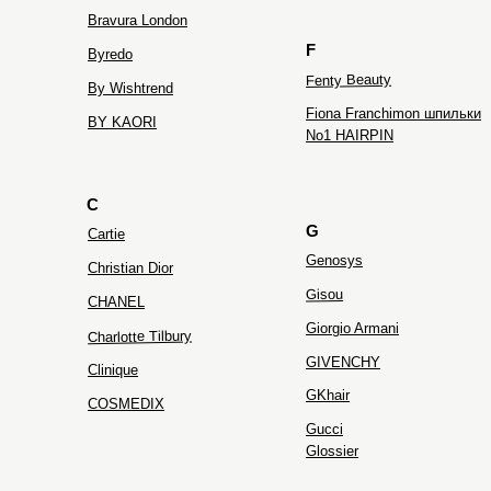
Bravura London
F
Byredo
Fenty Beauty
By Wishtrend
Fiona Franchimon шпильки
BY KAORI
No1 HAIRPIN
C
G
Cartie
Genosys
Christian Dior
Gisou
CHANEL
Giorgio Armani
Charlotte Tilbury
GIVENCHY
Clinique
GKhair
COSMEDIX
Gucci
Glossier