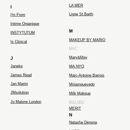
LA MER
I
Ligne St.Barth
I'm From
Intime Organique
M
INSTYTUTUM
MAKEUP BY MARIO
Is Clinical
MAC
Mary&May
J
Janeke
MA:NYO
James Read
Marc-Antoine Barrois
Jan Marini
Miriamquevedo
JMsolution
Milk Makeup
Jo Malone London
MIU MIU
MERIT
N
Natasha Denona