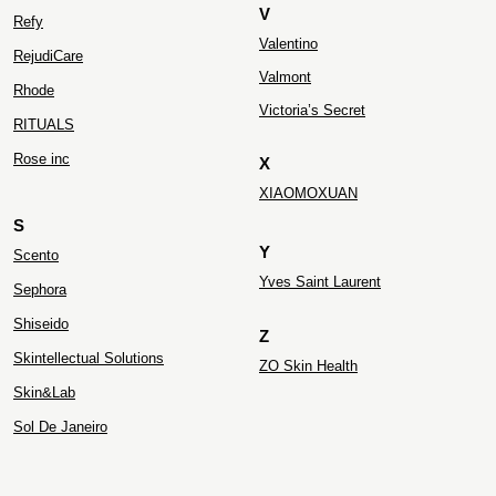
V
Refy
Valentino
RejudiCare
Valmont
Rhode
Victoria’s Secret
RITUALS
Rose inc
X
XIAOMOXUAN
S
Y
Scento
Yves Saint Laurent
Sephora
Shiseido
Z
Skintellectual Solutions
ZO Skin Health
Skin&Lab
Sol De Janeiro