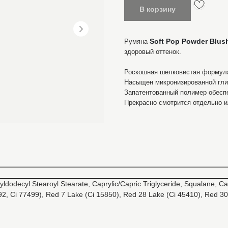
В корзину
Soft Pop Powder Blus
Румяна
здоровый оттенок.
Роскошная шелковистая формула 
Насыщен микронизированной глин
Запатентованный полимер обеспе
Прекрасно смотрится отдельно ил
tyldodecyl Stearoyl Stearate, Caprylic/Capric Triglyceride, Squalane, Ca
492, Ci 77499), Red 7 Lake (Ci 15850), Red 28 Lake (Ci 45410), Red 30