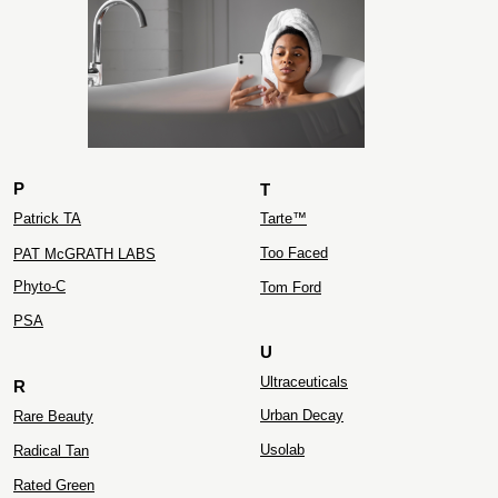
ZIELINSKI&ROZEN
P
T
Patrick TA
Tarte™
Too Faced
PAT McGRATH LABS
Phyto-C
Tom Ford
PS
A
U
Ultraceuticals
R
Urban Decay
Rare Beauty
Usolab
Radical Tan
Rated Green