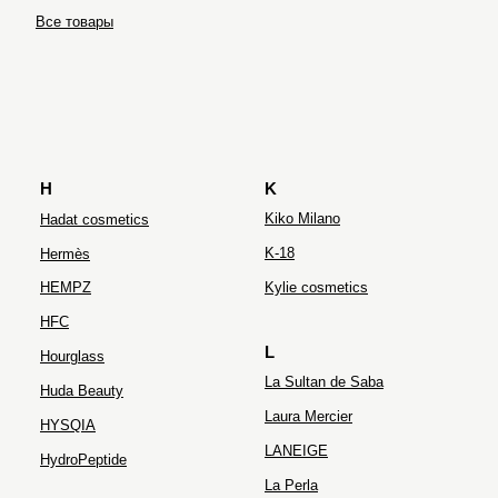
Ultraceuticals
Все товары
H
K
Kiko Milano
Hadat cosmetics
K-18
Hermès
HEMPZ
Kylie cosmetics
HFC
L
Hourglass
La Sultan de Saba
Huda Beauty
Laura Mercier
HYSQIA
LANEIGE
HydroPeptide
La Perla