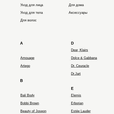
Уход для лица
Для дома
Уход для тела
Аксессуары
HOLIFROG
Hydro Peptide
Для волос
A
D
Dear, Klairs
Amouage
Dolce & Gabbana
Artego
Dr. Ceuracle
Dr.Jart
B
E
Bali Body
Elemis
Bobbi Brown
Erborian
Beauty of Joseon
Estée Lauder