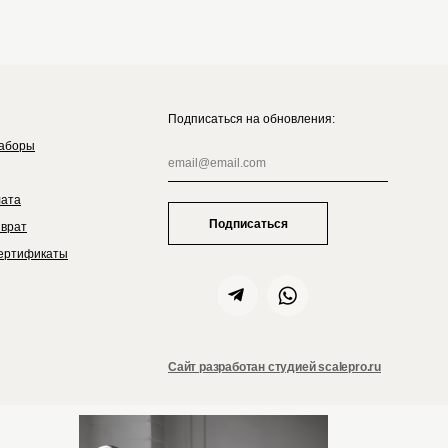
Подписаться на обновления:
аборы
лата
Подписаться
зврат
ертификаты
Сайт разработан студией scalepro.ru