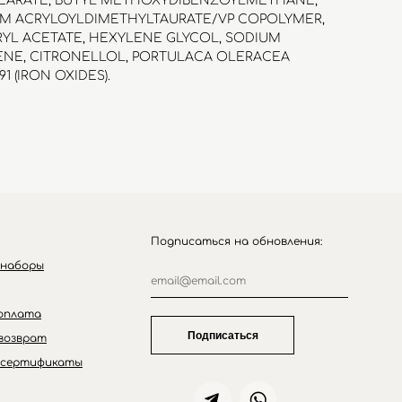
TEARATE, BUTYL METHOXYDIBENZOYLMETHANE,
UM ACRYLOYLDIMETHYLTAURATE/VP COPOLYMER,
YL ACETATE, HEXYLENE GLYCOL, SODIUM
ENE, CITRONELLOL, PORTULACA OLERACEA
1 (IRON OXIDES).
Подписаться на обновления:
 наборы
оплата
Подписаться
возврат
 сертификаты