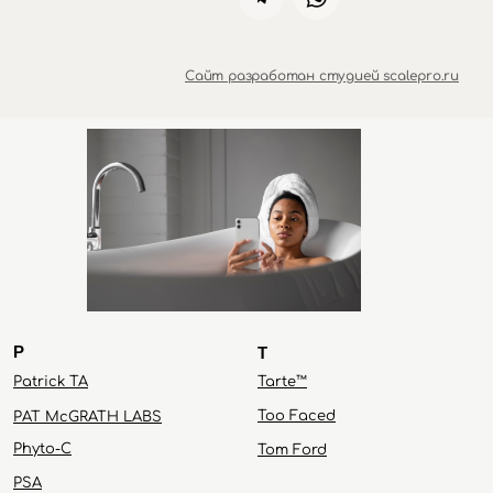
Сайт разработан студией scalepro.ru
ZIELINSKI&ROZEN
P
T
Patrick TA
Tarte™
Too Faced
PAT McGRATH LABS
Phyto-C
Tom Ford
PS
A