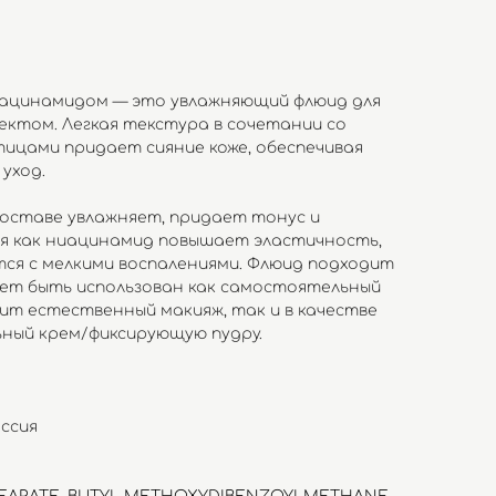
иацинамидом — это увлажняющий флюид для
ектом. Легкая текстура в сочетании со
цами придает сияние коже, обеспечивая
уход.
составе увлажняет, придает тонус и
емя как ниацинамид повышает эластичность,
ся с мелкими воспалениями. Флюид подходит
ожет быть использован как самостоятельный
бит естественный макияж, так и в качестве
ьный крем/фиксирующую пудру.
ссия