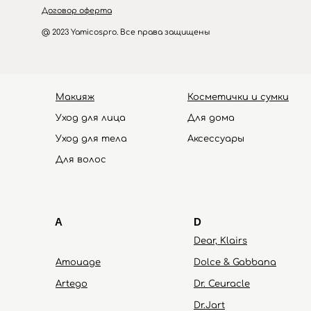
Договор оферта
@ 2023 Yamicospro. Все права защищены
Макияж
Косметички и сумки
Уход для лица
Для дома
Уход для тела
Аксессуары
HOLIFROG
Hydro Peptide
Для волос
A
D
Dear, Klairs
Amouage
Dolce & Gabbana
Artego
Dr. Ceuracle
Dr.Jart