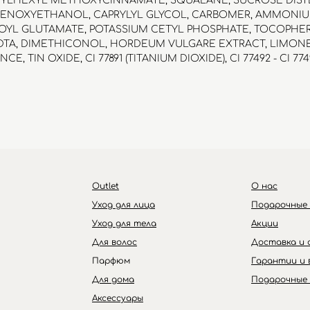
THYLHEXYL METHOXYCINNAMATE, SQUALANE, SUCROSE DIS
 PHENOXYETHANOL, CAPRYLYL GLYCOL, CARBOMER, AMMONI
YL GLUTAMATE, POTASSIUM CETYL PHOSPHATE, TOCOPHER
DTA, DIMETHICONOL, HORDEUM VULGARE EXTRACT, LIMON
 TIN OXIDE, CI 77891 (TITANIUM DIOXIDE), CI 77492 - CI 7749
Outlet
Каталог
Бренды
Outlet
О нас
Уход для лица
Подарочные
Уход для тела
Акции
Для волос
Доставка и 
Парфюм
Гарантии и 
Для дома
Подарочные
Аксессуары