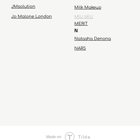
JMsolution
Milk Makeup
Jo Malone London
MIU MIU
MERIT
N
Natasha Denona
NARS
Tilda
Made on