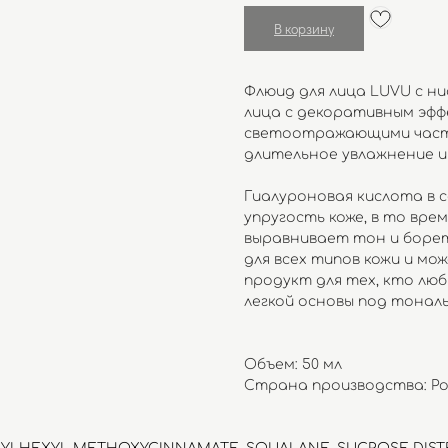
В корзину
Флюид для лица LUVU с н
лица с декоративным эфф
светоотражающими части
длительное увлажнение и 
Гиалуроновая кислота в 
упругость коже, в то вр
выравнивает тон и борет
для всех типов кожи и м
продукт для тех, кто лю
легкой основы под тонал
Объем: 50 мл
Страна производства: Ро