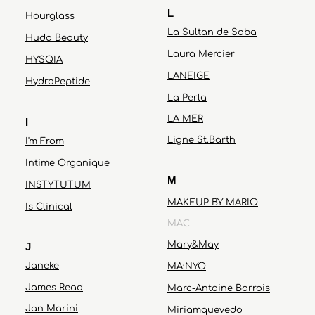
L
Hourglass
La Sultan de Saba
Huda Beauty
Laura Mercier
HYSQIA
LANEIGE
HydroPeptide
La Perla
LA MER
I
Ligne St.Barth
I'm From
Intime Organique
M
INSTYTUTUM
MAKEUP BY MARIO
Is Clinical
MAC
Mary&May
J
Janeke
MA:NYO
James Read
Marc-Antoine Barrois
Jan Marini
Miriamquevedo