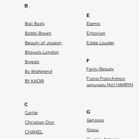
B
E
Bali Body
Elemis
Bobbi Brown
Erborian
Beauty of Joseon
Estée Lauder
Bravura London
F
Byredo
Fenty Beauty
By Wishtrend
Fiona Franchimon
BY KAORI
шпильки No1 HAIRPIN
C
G
Cartie
Genosys
Christian Dior
Gisou
CHANEL