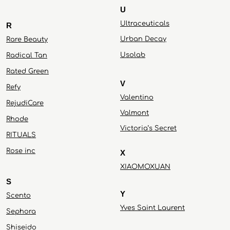
U
Ultraceuticals
R
Urban Decay
Rare Beauty
Usolab
Radical Tan
Rated Green
V
Refy
Valentino
RejudiCare
Valmont
Rhode
Victoria’s Secret
RITUALS
Rose inc
X
XIAOMOXUAN
S
Y
Scento
Yves Saint Laurent
Sephora
Shiseido