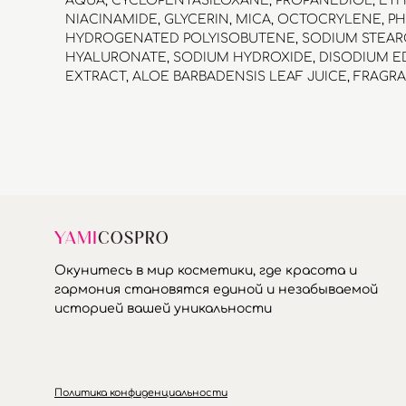
AQUA, CYCLOPENTASILOXANE, PROPANEDIOL, E
NIACINAMIDE, GLYCERIN, MICA, OCTOCRYLENE,
HYDROGENATED POLYISOBUTENE, SODIUM STEARO
HYALURONATE, SODIUM HYDROXIDE, DISODIUM E
EXTRACT, ALOE BARBADENSIS LEAF JUICE, FRAGRANCE,
Окунитесь в мир косметики, где красота и
гармония становятся единой и незабываемой
историей вашей уникальности
Политика конфиденциальности