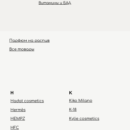
Витамины и БАД
Парфюм на распив
Ultraceuticals
Все товары
H
K
Kiko Milano
Hadat cosmetics
K-18
Hermès
HEMPZ
Kylie cosmetics
HFC