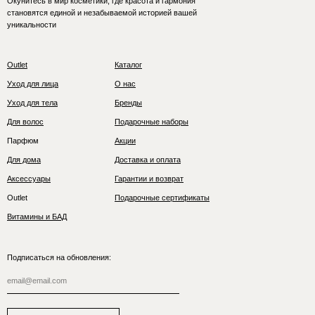
Окунитесь в мир косметики, где красота и гармония
становятся единой и незабываемой историей вашей
уникальности
Outlet
Каталог
Уход для лица
О нас
Уход для тела
Бренды
Для волос
Подарочные наборы
Парфюм
Акции
Для дома
Доставка и оплата
Аксессуары
Гарантии и возврат
Outlet
Подарочные сертификаты
Витамины и БАД
Подписаться на обновления: