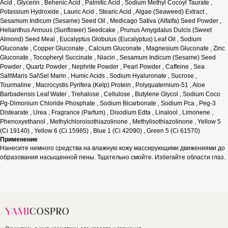
Acid , Glycerin , Behenic Acid , Palmitic Acid , Sodium Methyl Cocoyl Taurate ,
Potassium Hydroxide , Lauric Acid , Stearic Acid , Algae (Seaweed) Extract ,
Sesamum Indicum (Sesame) Seed Oil , Medicago Sativa (Alfalfa) Seed Powder ,
Helianthus Annuus (Sunflower) Seedcake , Prunus Amygdalus Dulcis (Sweet
Almond) Seed Meal , Eucalyptus Globulus (Eucalyptus) Leaf Oil , Sodium
Gluconate , Copper Gluconate , Calcium Gluconate , Magnesium Gluconate , Zinc
Gluconate , Tocopheryl Succinate , Niacin , Sesamum Indicum (Sesame) Seed
Powder , Quartz Powder , Nephrite Powder , Pearl Powder , Caffeine , Sea
Salt\Maris Sal\Sel Marin , Humic Acids , Sodium Hyaluronate , Sucrose ,
Tourmaline , Macrocystis Pyrifera (Kelp) Protein , Polyquaternium-51 , Aloe
Barbadensis Leaf Water , Trehalose , Cellulose , Butylene Glycol , Sodium Coco
Pg-Dimonium Chloride Phosphate , Sodium Bicarbonate , Sodium Pca , Peg-3
Distearate , Urea , Fragrance (Parfum) , Disodium Edta , Linalool , Limonene ,
Phenoxyethanol , Methylchloroisothiazolinone , Methylisothiazolinone , Yellow 5
(Ci 19140) , Yellow 6 (Ci 15985) , Blue 1 (Ci 42090) , Green 5 (Ci 61570)
Применение
Нанесите немного средства на влажную кожу массирующими движениями до
образования насыщенной пены. Тщательно смойте. Избегайте области глаз.