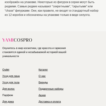
изображён на упаковке. Некоторые из фигурок в серии могут быть
редкими. Самые редкие называют “секретными”, “скрытыми” или
“chase” фигурками. Они, как правило, не входят в стандартный набор
из 12 коробок и обозначены на упаковке только в виде силуэта.
Окунитесь в мир косметики, где красота и гармония
становятся единой и незабываемой историей вашей
уникальности
Outlet
Каталог
Уход для лица
О нас
Уход для тела
Бренды
Для волос
Подарочные наборы
Парфюм
Акции
Для дома
Доставка и оплата