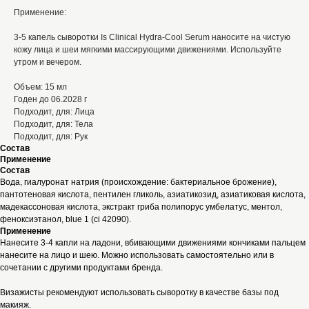
Применение:
3-5 капель сыворотки Is Clinical Hydra-Cool Serum наносите на чистую
кожу лица и шеи мягкими массирующими движениями. Используйте
утром и вечером.
Объем: 15 мл
Годен до 06.2028 г
Подходит, для: Лица
Подходит, для: Тела
Подходит, для: Рук
Состав
Применение
Состав
Вода, гиалуронат натрия (происхождение: бактериальное брожение),
пантотеновая кислота, пентилен гликоль, азиатикозид, азиатиковая кислота,
мадекассоновая кислота, экстракт гриба полипорус умбелатус, ментол,
феноксиэтанол, blue 1 (ci 42090).
Применение
Нанесите 3-4 капли на ладони, вбивающими движениями кончиками пальцем
нанесите на лицо и шею. Можно использовать самостоятельно или в
сочетании с другими продуктами бренда.
Визажисты рекомендуют использовать сыворотку в качестве базы под
макияж.