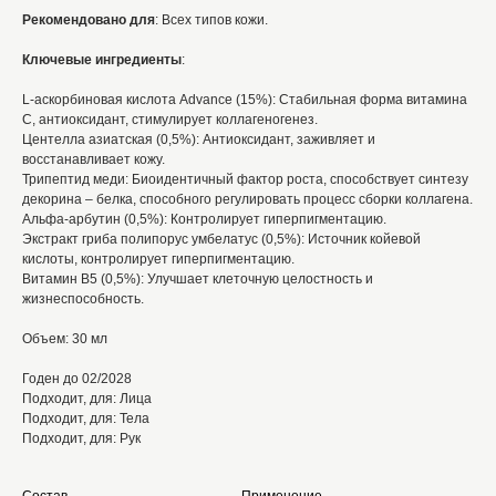
Рекомендовано для
: Всех типов кожи.
Ключевые ингредиенты
:
L-аскорбиновая кислота Advance (15%): Стабильная форма витамина
C, антиоксидант, стимулирует коллагеногенез.
Центелла азиатская (0,5%): Антиоксидант, заживляет и
восстанавливает кожу.
Трипептид меди: Биоидентичный фактор роста, способствует синтезу
декорина – белка, способного регулировать процесс сборки коллагена.
Альфа-арбутин (0,5%): Контролирует гиперпигментацию.
Экстракт гриба полипорус умбелатус (0,5%): Источник койевой
кислоты, контролирует гиперпигментацию.
Витамин В5 (0,5%): Улучшает клеточную целостность и
жизнеспособность.
Объем: 30 мл
Годен до 02/2028
Подходит, для: Лица
Подходит, для: Тела
Подходит, для: Рук