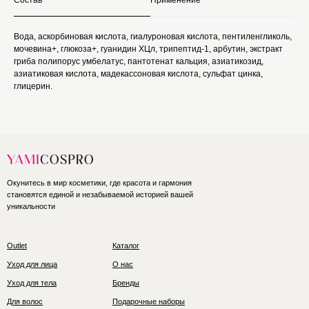
Состав
Применение
Вода, аскорбиновая кислота, гиалуроновая кислота, пентиленгликоль,
мочевина+, глюкоза+, гуанидин ХЦл, трипептид-1, арбутин, экстракт
гриба полипорус умбелатус, пантотенат кальция, азиатикозид,
азиатиковая кислота, мадекассоновая кислота, сульфат цинка,
глицерин.
Окунитесь в мир косметики, где красота и гармония
становятся единой и незабываемой историей вашей
уникальности
Outlet
Каталог
Уход для лица
О нас
Уход для тела
Бренды
Для волос
Подарочные наборы