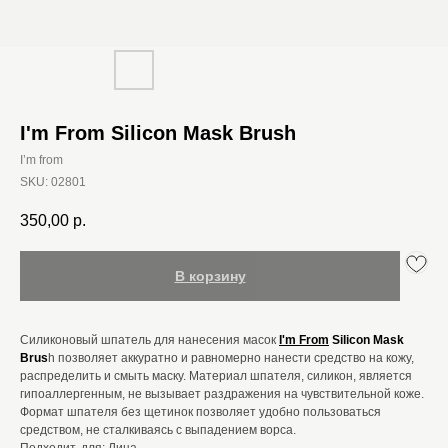
I'm From Silicon Mask Brush
I’m from
SKU:
02801
350,00
р.
В корзину
Силиконовый шпатель для нанесения масок
I'm From
Silicon Mask
Brus
h позволяет аккуратно и равномерно нанести средство на кожу,
распределить и смыть маску. Материал шпателя, силикон, является
гипоаллергенным, не вызывает раздражения на чувствительной коже.
Формат шпателя без щетинок позволяет удобно пользоваться
средством, не сталкиваясь с выпадением ворса.