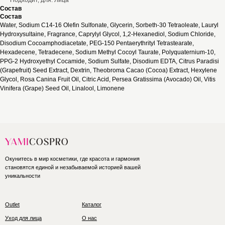
Подходит, для: Лица
Состав
Состав
Water, Sodium C14-16 Olefin Sulfonate, Glycerin, Sorbeth-30 Tetraoleate, Lauryl
Hydroxysultaine, Fragrance, Caprylyl Glycol, 1,2-Hexanediol, Sodium Chloride,
Disodium Cocoamphodiacetate, PEG-150 Pentaerythrityl Tetrastearate,
Hexadecene, Tetradecene, Sodium Methyl Cocoyl Taurate, Polyquaternium-10,
PPG-2 Hydroxyethyl Cocamide, Sodium Sulfate, Disodium EDTA, Citrus Paradisi
(Grapefruit) Seed Extract, Dextrin, Theobroma Cacao (Cocoa) Extract, Hexylene
Glycol, Rosa Canina Fruit Oil, Citric Acid, Persea Gratissima (Avocado) Oil, Vitis
Vinifera (Grape) Seed Oil, Linalool, Limonene
Окунитесь в мир косметики, где красота и гармония
становятся единой и незабываемой историей вашей
уникальности
Outlet
Каталог
Уход для лица
О нас