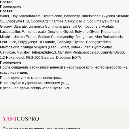
Состав
Применение
Состав
Water, Ethyl Macadamiate, Dimethicone, Behenoxy Dimethicone, Glyceryl Stearate
SE, Lysozyme HCl, Cocoyl Argininamide, Salicylic Acid, Sodium Hyaluronate,
Glyceryl Stearate, Juniperus Communis Essential Oil, Tocopheryl Acetate,
Lactobacillus Ferment Lysate, Decylene Glycol, Butylene Glycol, Propanediol,
Mirabilis Jalapa Extract, Sodium Carboxymethyl Betaglucan, Aloe Barbadensis
Leaf Juice, Polyglyceryl-10 Laurate, Capryloyl Glycine, Cocoglycerides,
Maltodextrin, Syringa Vulgaris (Lilac) Extract, Beta-Glucan, Hydroxyethyl
Cellulose, Myristoyl Tetrapeptide-13, Myristoyl Pentapeptide-16, Caprylyl Glycol,
1,2-Hexanediol, PEG-100 Stearate, Disodium EDTA
Применение
После очищения и тонизации нанесите небольшое количество сыворотки на
кожу лица и шеи.
После приступите к нанесению крема.
Используйте в утреннем и вечернем уходе.
В утреннее время всегда используете SPF.
Окунитесь в мир косметики, где красота и гармония