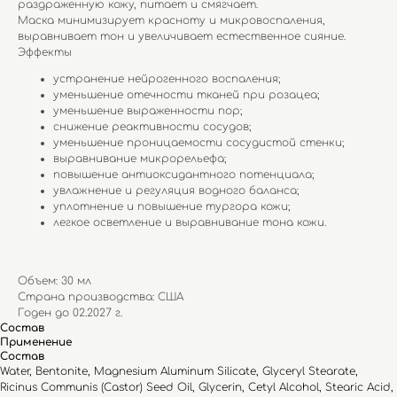
раздраженную кожу, питает и смягчает.
Маска минимизирует красноту и микровоспаления,
выравнивает тон и увеличивает естественное сияние.
Эффекты
устранение нейрогенного воспаления;
уменьшение отечности тканей при розацеа;
уменьшение выраженности пор;
снижение реактивности сосудов;
уменьшение проницаемости сосудистой стенки;
выравнивание микрорельефа;
повышение антиоксидантного потенциала;
увлажнение и регуляция водного баланса;
уплотнение и повышение тургора кожи;
легкое осветление и выравнивание тона кожи.
Объем: 30 мл
Страна производства: США
Годен до 02.2027 г.
Состав
Применение
Состав
Water, Bentonite, Magnesium Aluminum Silicate, Glyceryl Stearate,
Ricinus Communis (Castor) Seed Oil, Glycerin, Cetyl Alcohol, Stearic Acid,