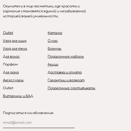
Окунитесь в мир косметики, где красота и
гармония становятся единой и незабываемой
историей вашей уникальности
Outlet
Каталог
Уход для лица
О нас
Уход для тела
Бренды
Для волос
Подарочные наборы
Парфюм
Акции
Для дома
Доставка и оплата
Аксессуары
Гарантии и возврат
Outlet
Подарочные сертификаты
Витамины и БАД
Подписаться на обновления: