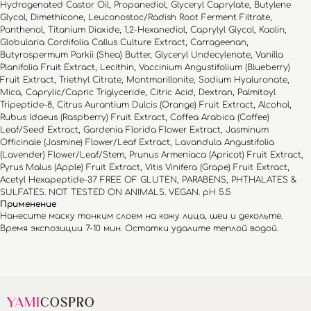
Hydrogenated Castor Oil, Propanediol, Glyceryl Caprylate, Butylene
Glycol, Dimethicone, Leuconostoc/Radish Root Ferment Filtrate,
Panthenol, Titanium Dioxide, 1,2-Hexanediol, Caprylyl Glycol, Kaolin,
Globularia Cordifolia Callus Culture Extract, Carrageenan,
Butyrospermum Parkii (Shea) Butter, Glyceryl Undecylenate, Vanilla
Planifolia Fruit Extract, Lecithin, Vaccinium Angustifolium (Blueberry)
Fruit Extract, Triethyl Citrate, Montmorillonite, Sodium Hyaluronate,
Mica, Caprylic/Capric Triglyceride, Citric Acid, Dextran, Palmitoyl
Tripeptide-8, Citrus Aurantium Dulcis (Orange) Fruit Extract, Alcohol,
Rubus Idaeus (Raspberry) Fruit Extract, Coffea Arabica (Coffee)
Leaf/Seed Extract, Gardenia Florida Flower Extract, Jasminum
Officinale (Jasmine) Flower/Leaf Extract, Lavandula Angustifolia
(Lavender) Flower/Leaf/Stem, Prunus Armeniaca (Apricot) Fruit Extract,
Pyrus Malus (Apple) Fruit Extract, Vitis Vinifera (Grape) Fruit Extract,
Acetyl Hexapeptide-37 FREE OF GLUTEN, PARABENS, PHTHALATES &
SULFATES. NOT TESTED ON ANIMALS. VEGAN. pH 5.5
Применение
Нанесите маску тонким слоем на кожу лица, шеи и декольте.
Время экспозиции 7-10 мин. Остатки удалите теплой водой.