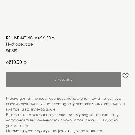
REJUVENATING MASK, 30 ml
Hydropeptide
941519
6810,00
р.
В корзину
Маска для интенсивного восстановления кожи на основе
высокотехнологичных пептидов, растительных стволовых
клеток и комплекса глин.
Быстро и эффективно успокаивает раздраженную кожу,
устраняет выраженность сосудистой сетки и глубоко
увлажняет.
Нормализует барьерные функции, успокаивает