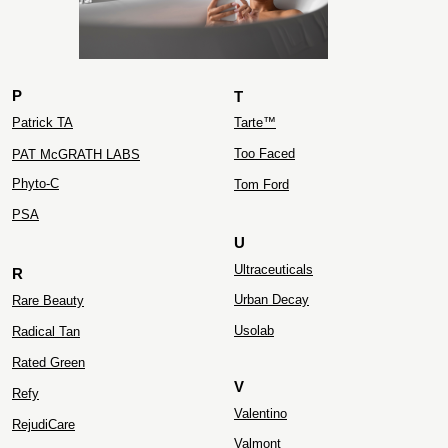
P
T
Patrick TA
Tarte™
Too Faced
PAT McGRATH LABS
Phyto-C
Tom Ford
PS
A
U
Ultraceuticals
R
Urban Decay
Rare Beauty
Usolab
Radical Tan
Rated Green
V
Refy
Valentino
RejudiCare
Valmont