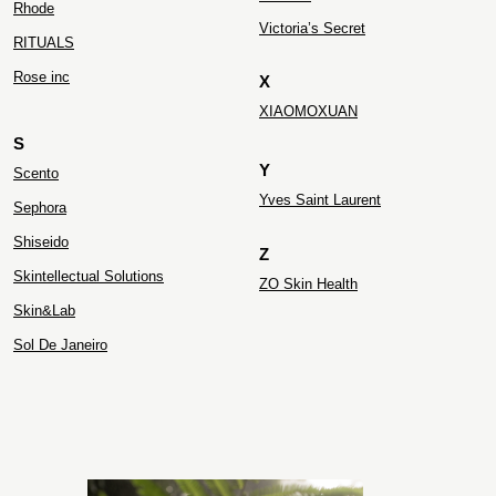
Rhode
Victoria’s Secret
RITUALS
Rose inc
X
XIAOMOXUAN
S
Y
Scento
Yves Saint Laurent
Sephora
Shiseido
Z
Skintellectual Solutions
ZO Skin Health
Skin&Lab
Sol De Janeiro