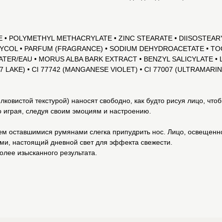
 • POLYMETHYL METHACRYLATE • ZINC STEARATE • DIISOSTEA
GLYCOL • PARFUM (FRAGRANCE) • SODIUM DEHYDROACETATE • T
TER/EAU • MORUS ALBA BARK EXTRACT • BENZYL SALICYLATE • LI
D 7 LAKE) • CI 77742 (MANGANESE VIOLET) • CI 77007 (ULTRAMARINE
ковистой текстурой) наносят свободно, как будто рисуя лицо, что
о играя, следуя своим эмоциям и настроению.
тем оставшимися румянами слегка припудрить нос. Лицо, освещенн
ями, настоящий дневной свет для эффекта свежести.
более изысканного результата.
Outlet
Каталог
Бренды