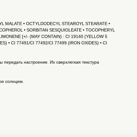
RYL MALATE • OCTYLDODECYL STEAROYL STEARATE •
OCOPHEROL • SORBITAN SESQUIOLEATE • TOCOPHERYL
MONENE [+/- (MAY CONTAIN) : CI 19140 (YELLOW 5
S) • CI 77491/CI 77492/CI 77499 (IRON OXIDES) • CI
бы передать настроение. Их сверхлегкая текстура
ое солнцем.