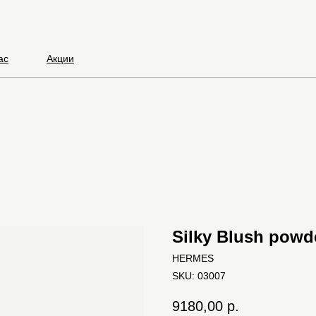
ас
Акции
Silky Blush powde
HERMES
SKU:
03007
9180,00
р.