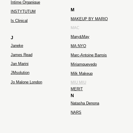
Intime Organique
M
INSTYTUTUM
MAKEUP BY MARIO
Is Clinical
MAC
Mary&May
J
Janeke
MA:NYO
James Read
Marc-Antoine Barrois
Jan Marini
Miriamquevedo
JMsolution
Milk Makeup
Jo Malone London
MIU MIU
MERIT
N
Natasha Denona
NARS