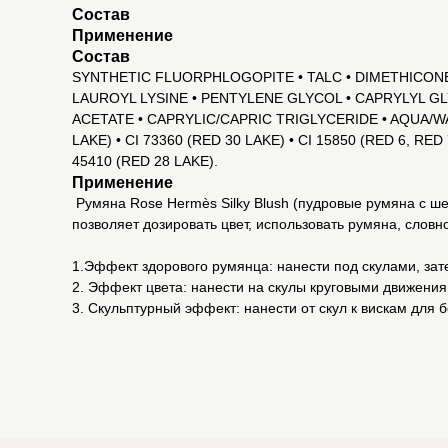
Состав
Применение
Состав
SYNTHETIC FLUORPHLOGOPITE • TALC • DIMETHICONE
LAUROYL LYSINE • PENTYLENE GLYCOL • CAPRYLYL 
ACETATE • CAPRYLIC/CAPRIC TRIGLYCERIDE • AQUA/WA
LAKE) • CI 73360 (RED 30 LAKE) • CI 15850 (RED 6, RE
45410 (RED 28 LAKE).
Применение
Румяна Rose Hermès Silky Blush (пудровые румяна с шел
позволяет дозировать цвет, использовать румяна, словн
1.Эффект здорового румянца: нанести под скулами, за
2. Эффект цвета: нанести на скулы круговыми движени
3. Скульптурный эффект: нанести от скул к вискам для 