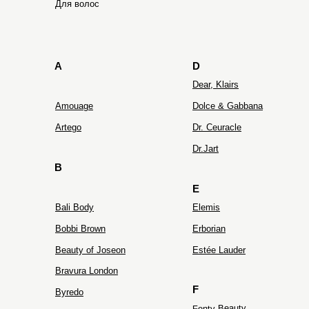
Для волос
A
D
Dear, Klairs
Amouage
Dolce & Gabbana
Artego
Dr. Ceuracle
Dr.Jart
B
E
Bali Body
Elemis
Bobbi Brown
Erborian
Beauty of Joseon
Estée Lauder
Bravura London
F
Byredo
Fenty Beauty