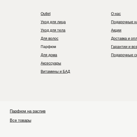
Outlet
О нас
Уход для лица
Подарочные н
Уход для тела
Акции
Для волос
Доставка и оп
Парфюм
Гарантии и во
Для дома
Подарочные с
Аксессуары
Витамины и БАД
Парфюм на распив
Ultraceuticals
Все товары