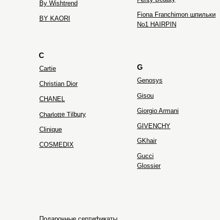
By Wishtrend
Fiona Franchimon шпильки
BY KAORI
No1 HAIRPIN
C
G
Cartie
Genosys
Christian Dior
Gisou
CHANEL
Giorgio Armani
Charlotte Tilbury
GIVENCHY
Clinique
GKhair
COSMEDIX
Gucci
Glossier
Подарочные сертификаты