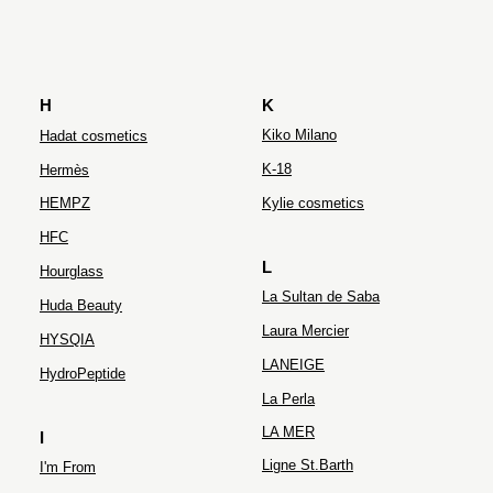
H
K
Kiko Milano
Hadat cosmetics
K-18
Hermès
HEMPZ
Kylie cosmetics
HFC
L
Hourglass
La Sultan de Saba
Huda Beauty
Laura Mercier
HYSQIA
LANEIGE
HydroPeptide
La Perla
LA MER
I
Ligne St.Barth
I'm From