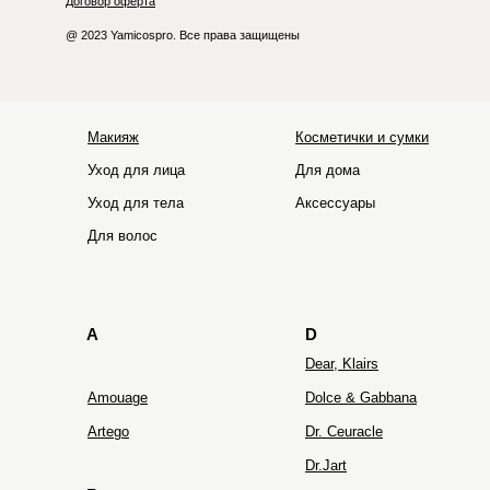
Договор оферта
@ 2023 Yamicospro. Все права защищены
Макияж
Косметички и сумки
Уход для лица
Для дома
Уход для тела
Аксессуары
HOLIFROG
Hydro Peptide
Для волос
A
D
Dear, Klairs
Amouage
Dolce & Gabbana
Artego
Dr. Ceuracle
Dr.Jart