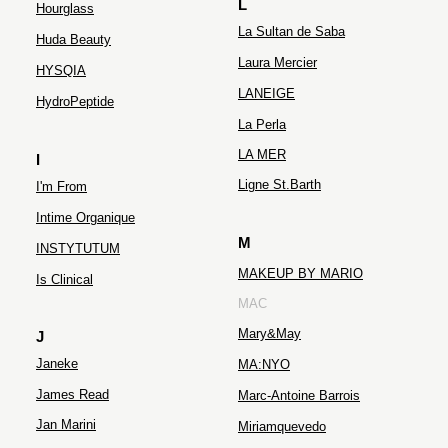
L
Hourglass
La Sultan de Saba
Huda Beauty
Laura Mercier
HYSQIA
LANEIGE
HydroPeptide
La Perla
LA MER
I
Ligne St.Barth
I'm From
Intime Organique
M
INSTYTUTUM
MAKEUP BY MARIO
Is Clinical
MAC
Mary&May
J
Janeke
MA:NYO
James Read
Marc-Antoine Barrois
Jan Marini
Miriamquevedo