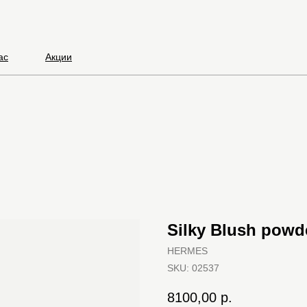
ас
Акции
Silky Blush powde
HERMES
SKU:
02537
8100,00
р.