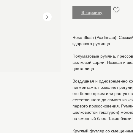
В корзину
Rose Blush (Роз Блаш). Свежи
здорового румянца.
Полуматовые румяна, прессов
шелковой саржи. Нежная и шел
цвета лица.
Воздушная и одновременно ко
пигментами, позволяет регули
его более ярким или растушев
естественного до самого изыс
первого прикосновения. Румян
шелковистой текстурой) можно
на сменный блок. Такие блоки
Круглый футляр со смещенным