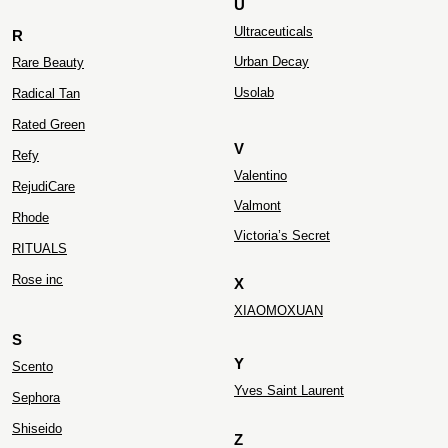
U
Ultraceuticals
R
Urban Decay
Rare Beauty
Usolab
Radical Tan
Rated Green
V
Refy
Valentino
RejudiCare
Valmont
Rhode
Victoria’s Secret
RITUALS
Rose inc
X
XIAOMOXUAN
S
Y
Scento
Yves Saint Laurent
Sephora
Shiseido
Z