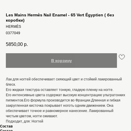
Les Mains Hermès Nail Enamel - 65 Vert Égyptien ( без
коробки)
HERMÈS
0377049
5850,00
р.
В корзину
Лак для ногтей обеспечивает сияющий цвет и стойкий лакированный
блеск.
Его жидкая текстура оставляет тонкую, гладкую пленку на ногте.
Его интенсивные цвета содержат высокую концентрацию ультратонких
пигментов.Его формула производится во Франции.Длинная и гибкая
закругленная кисточка покрывает ноготь одним движением. Она
обеспечивает точное и равномерное нанесение. Лакированный
чистым цветом, ногти оживают.
Подходит, для: Ногтей
Состав