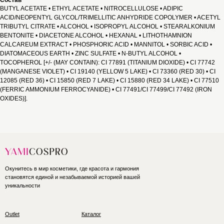
Состав
BUTYL ACETATE • ETHYL ACETATE • NITROCELLULOSE • ADIPIC
ACID/NEOPENTYL GLYCOL/TRIMELLITIC ANHYDRIDE COPOLYMER • ACETYL
TRIBUTYL CITRATE • ALCOHOL • ISOPROPYL ALCOHOL • STEARALKONIUM
BENTONITE • DIACETONE ALCOHOL • HEXANAL • LITHOTHAMNION
CALCAREUM EXTRACT • PHOSPHORIC ACID • MANNITOL • SORBIC ACID •
DIATOMACEOUS EARTH • ZINC SULFATE • N-BUTYL ALCOHOL •
TOCOPHEROL [+/- (MAY CONTAIN): CI 77891 (TITANIUM DIOXIDE) • CI 77742
(MANGANESE VIOLET) • CI 19140 (YELLOW 5 LAKE) • CI 73360 (RED 30) • CI
12085 (RED 36) • CI 15850 (RED 7 LAKE) • CI 15880 (RED 34 LAKE) • CI 77510
(FERRIC AMMONIUM FERROCYANIDE) • CI 77491/CI 77499/CI 77492 (IRON
OXIDES)].
Окунитесь в мир косметики, где красота и гармония
становятся единой и незабываемой историей вашей
уникальности
Outlet
Каталог