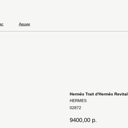
ас
Акции
Hermès Trait d'Hermès Revital
HERMES
02872
9400,00
р.