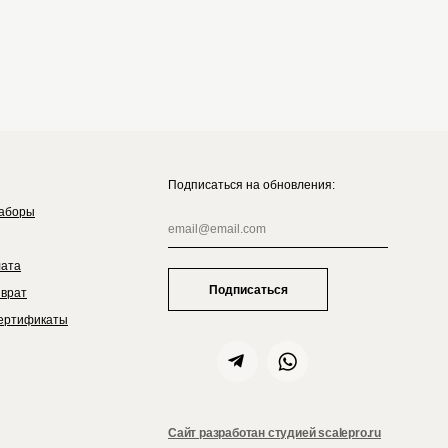
Подписаться на обновления:
аборы
лата
Подписаться
зврат
ертификаты
Сайт разработан студией scalepro.ru