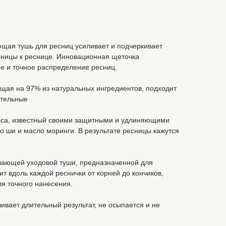
ая тушь для ресниц усиливает и подчеркивает
сницы к реснице. Инновационная щеточка
е и точное распределение ресниц.
щая на 97% из натуральных ингредиентов, подходит
ительные
роса, известный своими защитными и удлиняющими
о ши и масло моринги. В результате ресницы кажутся
ивающей уходовой туши, предназначенной для
ит вдоль каждой реснички от корней до кончиков,
я точного нанесения.
вает длительный результат, не осыпается и не