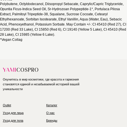
Polybutene, Octyldodecanol, Diisopropyl Sebacate, Caprylic/Capric Triglyceride,
Opuntia Ficus-Indica Seed Oil, Sr-Hydrozoan Polypeptide-1*, Portulaca Pilosa
Extract, Palmitoyl Tripeptide-38, Squalane, Sucrose Cocoate, Cetearyl
Ethylhexanoate, Sorbitan Isostearate, Ethyl Vanillin, Aqua (Water, Eau), Sebacic
Acid, Phenoxyethanol, Potassium Sorbate. May Contain +/-: CI 45410 (Red 27), CI
17200 (Red 33 Lake), CI 15850 (Red 6), CI 19140 (Yellow 5 Lake), CI 45410 (Red
28 Lake), CI 15985 (Yellow 6 Lake).
*Vegan Collag
Окунитесь в мир косметики, где красота и гармония
становятся единой и незабываемой историей вашей
уникальности
Outlet
Каталог
Уход для лица
О нас
Уход для тела
Бренды