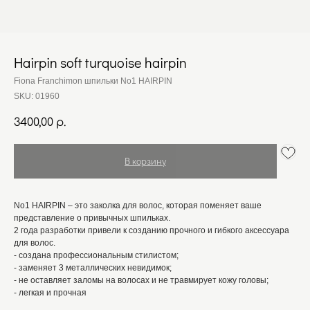
Hairpin soft turquoise hairpin
Fiona Franchimon шпильки No1 HAIRPIN
SKU:
01960
3400,00
р.
В корзину
No1 HAIRPIN – это заколка для волос, которая поменяет ваше
представление о привычных шпильках.
2 года разработки привели к созданию прочного и гибкого аксессуара
для волос.
- создана профессиональным стилистом;
- заменяет 3 металлических невидимок;
- не оставляет заломы на волосах и не травмирует кожу головы;
- легкая и прочная