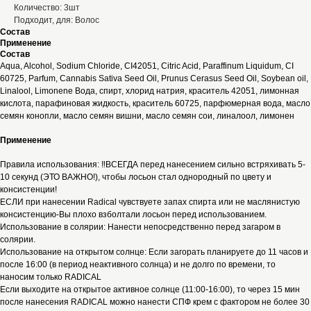
Количество: 3шт
Подходит, для: Волос
Состав
Применение
Состав
Aqua, Alcohol, Sodium Chloride, CI42051, Citric Acid, Paraffinum Liquidum, CI
60725, Parfum, Cannabis Sativa Seed Oil, Prunus Cerasus Seed Oil, Soybean oil,
Linalool, Limonene Вода, спирт, хлорид натрия, краситель 42051, лимонная
кислота, парафиновая жидкость, краситель 60725, парфюмерная вода, масло
семян конопли, масло семян вишни, масло семян сои, линалоол, лимонен
Применение
Правила использования: ‼️ВСЕГДА перед нанесением сильно встряхивать 5-
10 секунд (ЭТО ВАЖНО!), чтобы лосьон стал однородный по цвету и
консистенции!
ЕСЛИ при нанесении Radical чувствуете запах спирта или не маслянистую
консистенцию-Вы плохо взболтали лосьон перед использованием.
Использование в солярии: Нанести непосредственно перед загаром в
солярии.
Использование на открытом солнце: Если загорать планируете до 11 часов и
после 16:00 (в период неактивного солнца) и не долго по времени, то
наносим только RADICAL
Если выходите на открытое активное солнце (11:00-16:00), то через 15 мин
после нанесения RADICAL можно нанести СПФ крем с фактором не более 30