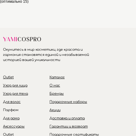
(оптимально 15)
Окунитесь в мир косметики, где красота и
гармония становятся единой и незабываемой
историей вашей уникальности
Outlet
Каталог
Уход для лица
О нас
Уход для тела
Бренды
Для волос
Подарочные наборы
Парфюм
Акции
Для дома
Доставка и оплата
Аксессуары
Гарантии и возврат
Outlet
Подарочные сертификаты