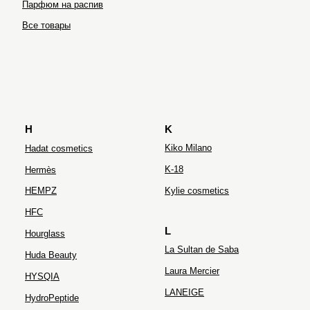
Парфюм на распив
Ultraceuticals
Все товары
H
K
Kiko Milano
Hadat cosmetics
K-18
Hermès
HEMPZ
Kylie cosmetics
HFC
L
Hourglass
La Sultan de Saba
Huda Beauty
Laura Mercier
HYSQIA
LANEIGE
HydroPeptide