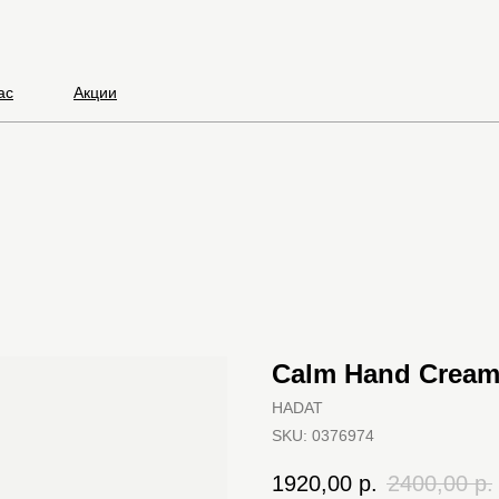
ас
Акции
Calm Hand Cream
HADAT
SKU:
0376974
1920,00
р.
2400,00
р.