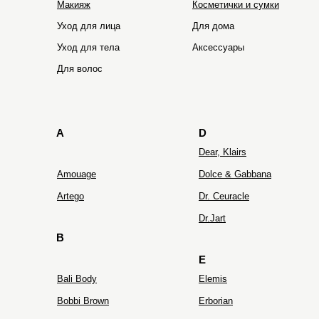
Макияж
Косметички и сумки
Уход для лица
Для дома
Уход для тела
Аксессуары
HOLIFROG
Hydro Peptide
Для волос
A
D
Dear, Klairs
Amouage
Dolce & Gabbana
Artego
Dr. Ceuracle
Dr.Jart
B
E
Bali Body
Elemis
Bobbi Brown
Erborian