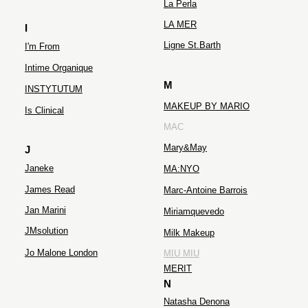
La Perla
LA MER
I
Ligne St.Barth
I'm From
Intime Organique
M
INSTYTUTUM
MAKEUP BY MARIO
Is Clinical
MAC
Mary&May
J
Janeke
MA:NYO
James Read
Marc-Antoine Barrois
Jan Marini
Miriamquevedo
JMsolution
Milk Makeup
Jo Malone London
MIU MIU
MERIT
N
Natasha Denona