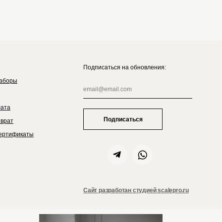
Подписаться на обновления:
аборы
лата
Подписаться
зврат
ертификаты
Сайт разработан студией scalepro.ru