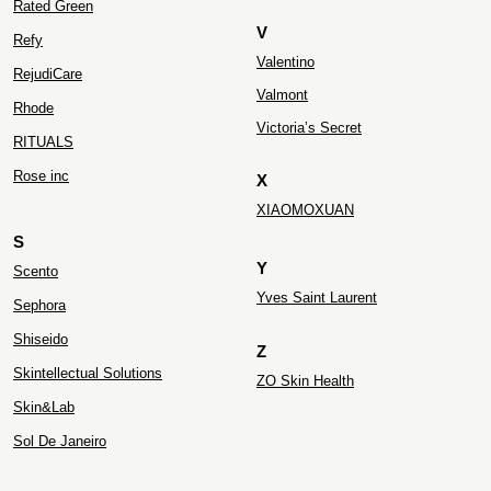
Rated Green
V
Refy
Valentino
RejudiCare
Valmont
Rhode
Victoria’s Secret
RITUALS
Rose inc
X
XIAOMOXUAN
S
Y
Scento
Yves Saint Laurent
Sephora
Shiseido
Z
Skintellectual Solutions
ZO Skin Health
Skin&Lab
Sol De Janeiro