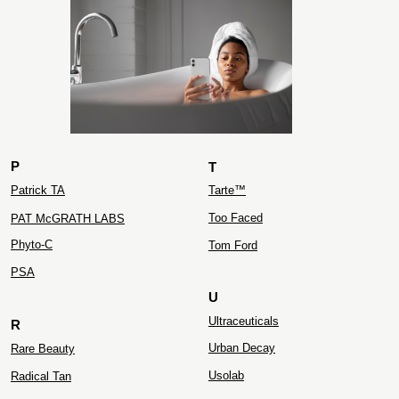
ZIELINSKI&ROZEN
P
T
Patrick TA
Tarte™
Too Faced
PAT McGRATH LABS
Phyto-C
Tom Ford
PS
A
U
Ultraceuticals
R
Urban Decay
Rare Beauty
Usolab
Radical Tan