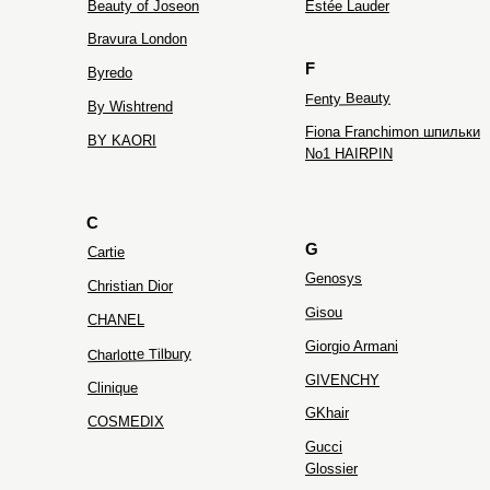
Beauty of Joseon
Estée Lauder
Bravura London
F
Byredo
Fenty Beauty
By Wishtrend
Fiona Franchimon шпильки
BY KAORI
No1 HAIRPIN
C
G
Cartie
Genosys
Christian Dior
Gisou
CHANEL
Giorgio Armani
Charlotte Tilbury
GIVENCHY
Clinique
GKhair
COSMEDIX
Gucci
Glossier