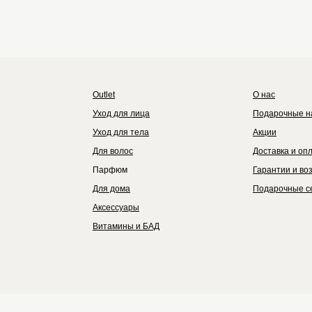
Outlet
Каталог
Бренды
Outlet
О нас
Уход для лица
Подарочные н
Уход для тела
Акции
Для волос
Доставка и оп
Парфюм
Гарантии и во
Для дома
Подарочные с
Аксессуары
Витамины и БАД