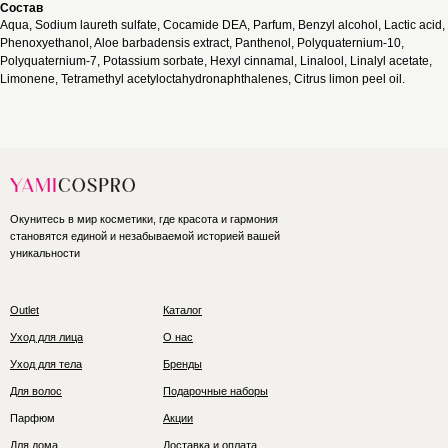
Состав
Aqua, Sodium laureth sulfate, Cocamide DEA, Parfum, Benzyl alcohol, Lactic acid,
Phenoxyethanol, Aloe barbadensis extract, Panthenol, Polyquaternium-10,
Polyquaternium-7, Potassium sorbate, Hexyl cinnamal, Linalool, Linalyl acetate,
Limonene, Tetramethyl acetyloctahydronaphthalenes, Citrus limon peel oil.
Окунитесь в мир косметики, где красота и гармония
становятся единой и незабываемой историей вашей
уникальности
Outlet
Каталог
Уход для лица
О нас
Уход для тела
Бренды
Для волос
Подарочные наборы
Парфюм
Акции
Для дома
Доставка и оплата