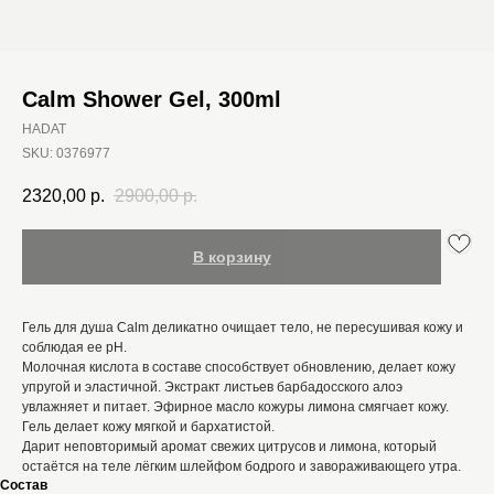
Calm Shower Gel, 300ml
HADAT
SKU:
0376977
2320,00
р.
2900,00
р.
В корзину
Гель для душа Calm деликатно очищает тело, не пересушивая кожу и
соблюдая ее pH.
Молочная кислота в составе способствует обновлению, делает кожу
упругой и эластичной. Экстракт листьев барбадосского алоэ
увлажняет и питает. Эфирное масло кожуры лимона смягчает кожу.
Гель делает кожу мягкой и бархатистой.
Дарит неповторимый аромат свежих цитрусов и лимона, который
остаётся на теле лёгким шлейфом бодрого и завораживающего утра.
Состав