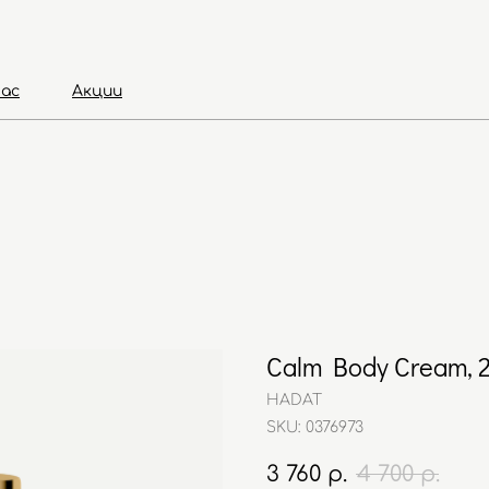
нас
Акции
Calm Body Cream, 
HADAT
SKU:
0376973
3 760
р.
4 700
р.