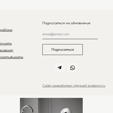
Подписаться на обновления:
 наборы
оплата
Подписаться
возврат
 сертификаты
Сайт разработан студией scalepro.ru
ZIELINSKI&ROZEN