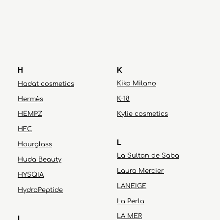
H
K
Kiko Milano
Hadat cosmetics
K-18
Hermès
HEMPZ
Kylie cosmetics
HFC
L
Hourglass
La Sultan de Saba
Huda Beauty
Laura Mercier
HYSQIA
LANEIGE
HydroPeptide
La Perla
LA MER
I