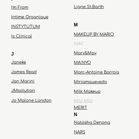
Ligne St.Barth
I'm From
Intime Organique
M
INSTYTUTUM
MAKEUP BY MARIO
Is Clinical
MAC
Mary&May
J
Janeke
MA:NYO
James Read
Marc-Antoine Barrois
Jan Marini
Miriamquevedo
JMsolution
Milk Makeup
Jo Malone London
MIU MIU
MERIT
N
Natasha Denona
NARS