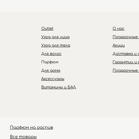
Бренды
Outlet
О нас
Уход для лица
Подарочные
Уход для тела
Акции
Для волос
Доставка и 
Парфюм
Гарантии и 
Для дома
Подарочные
Аксессуары
Витамины и БАД
Парфюм на распив
Ultraceuticals
Все товары