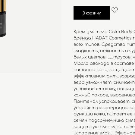
В корзину
Крем для тела Calm Body
бренда HADAT Cosmetics 
всех типов. Средство пит
гладкость, нежность и ч
белых цветов, цитрусов, 
Масло авокадо в составе
питанию кожи, защищает
эффективным антивозрас
вера увлажняет, снимает
успокаивает кожу, насыщ
кожный покров, выравнив
Пантенол успокаивает, с
ускоряет регенерацию к
функции кожи, питает ее
семян подсолнечника смя
защитную пленку на пов
испарение влаги. Эфирно