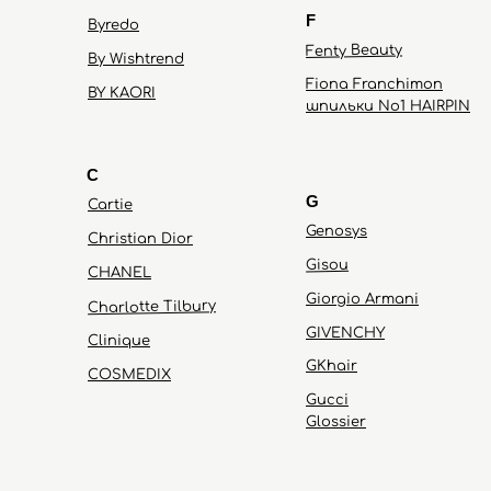
F
Byredo
Fenty Beauty
By Wishtrend
Fiona Franchimon
BY KAORI
шпильки No1 HAIRPIN
C
G
Cartie
Genosys
Christian Dior
Gisou
CHANEL
Giorgio Armani
Charlotte Tilbury
GIVENCHY
Clinique
GKhair
COSMEDIX
Gucci
Glossier