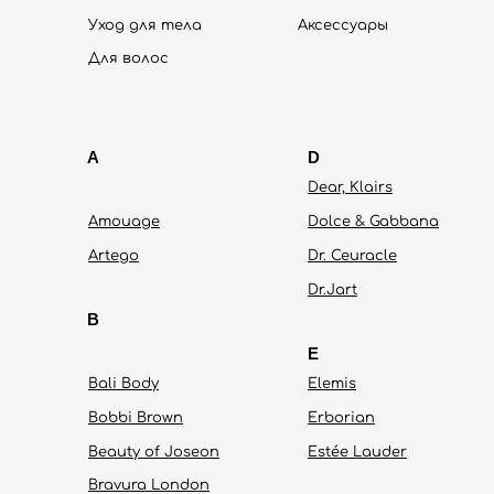
Уход для тела
Аксессуары
HOLIFROG
Hydro Peptide
Для волос
A
D
Dear, Klairs
Amouage
Dolce & Gabbana
Artego
Dr. Ceuracle
Dr.Jart
B
E
Bali Body
Elemis
Bobbi Brown
Erborian
Beauty of Joseon
Estée Lauder
Bravura London