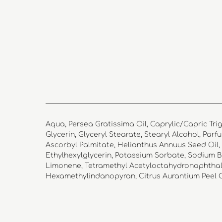
Aqua, Persea Gratissima Oil, Caprylic/Capric Trig
Glycerin, Glyceryl Stearate, Stearyl Alcohol, Parf
Ascorbyl Palmitate, Helianthus Annuus Seed Oil,
Ethylhexylglycerin, Potassium Sorbate, Sodium Be
Limonene, Tetramethyl Acetyloctahydronaphthalen
Hexamethylindanopyran, Citrus Aurantium Peel Oil