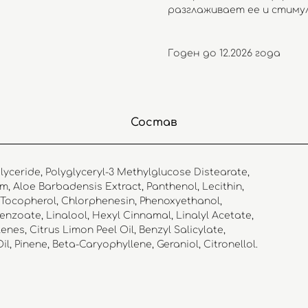
разглаживает ее и стим
Годен до 12.2026 года
Состав
lyceride, Polyglyceryl-3 Methylglucose Distearate,
um, Aloe Barbadensis Extract, Panthenol, Lecithin,
 Tocopherol, Chlorphenesin, Phenoxyethanol,
nzoate, Linalool, Hexyl Cinnamal, Linalyl Acetate,
es, Citrus Limon Peel Oil, Benzyl Salicylate,
, Pinene, Beta-Caryophyllene, Geraniol, Citronellol.
Outlet
Каталог