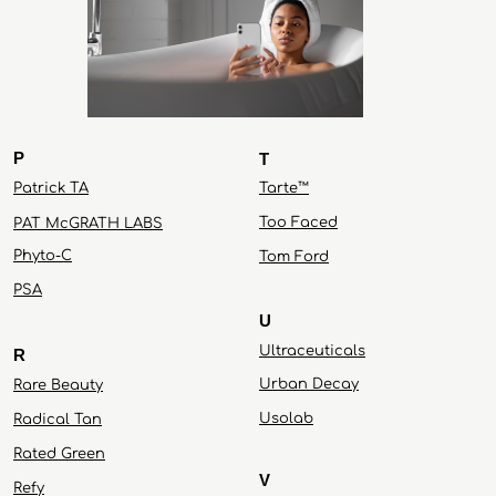
P
T
Patrick TA
Tarte™
Too Faced
PAT McGRATH LABS
Phyto-C
Tom Ford
PS
A
U
Ultraceuticals
R
Urban Decay
Rare Beauty
Usolab
Radical Tan
Rated Green
V
Refy