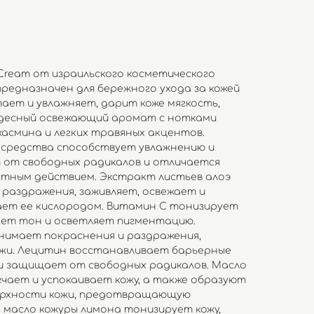
 Cream от израильского косметического
предназначен для бережного ухода за кожей
ает и увлажняет, дарит коже мягкость,
удесный освежающий аромат с нотками
жасмина и легких травяных акцентов.
 средства способствует увлажнению и
 от свободных радикалов и отличается
тным действием. Экстракт листьев алоэ
 раздражения, заживляет, освежает и
ает ее кислородом. Витамин С тонизирует
ает тон и осветляет пигментацию.
нимает покраснения и раздражения,
ожи. Лецитин восстанавливает барьерные
 и защищает от свободных радикалов. Масло
гчает и успокаивает кожу, а также образуют
ерхности кожи, предотвращающую
е масло кожуры лимона тонизирует кожу,