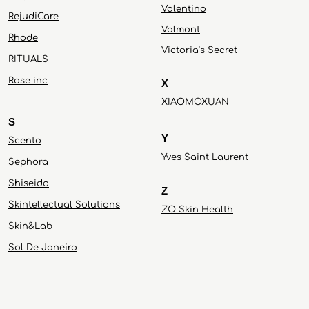
Valentino
RejudiCare
Valmont
Rhode
Victoria’s Secret
RITUALS
Rose inc
X
XIAOMOXUAN
S
Y
Scento
Yves Saint Laurent
Sephora
Shiseido
Z
Skintellectual Solutions
ZO Skin Health
Skin&Lab
Sol De Janeiro