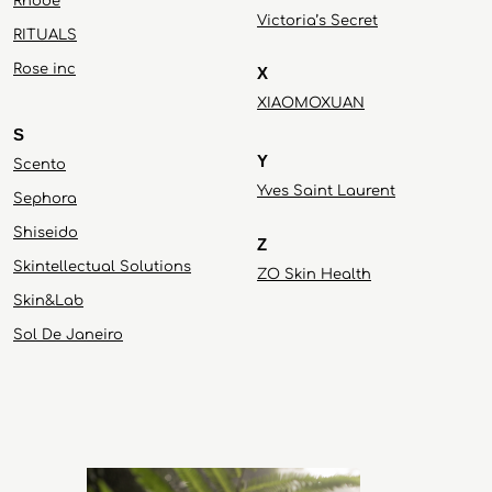
Rhode
Victoria’s Secret
RITUALS
Rose inc
X
XIAOMOXUAN
S
Y
Scento
Yves Saint Laurent
Sephora
Shiseido
Z
Skintellectual Solutions
ZO Skin Health
Skin&Lab
Sol De Janeiro