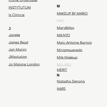
Intime Organique
M
INSTYTUTUM
MAKEUP BY MARIO
Is Clinical
MAC
Mary&May
J
Janeke
MA:NYO
James Read
Marc-Antoine Barrois
Jan Marini
Miriamquevedo
JMsolution
Milk Makeup
Jo Malone London
MIU MIU
MERIT
N
Natasha Denona
NARS