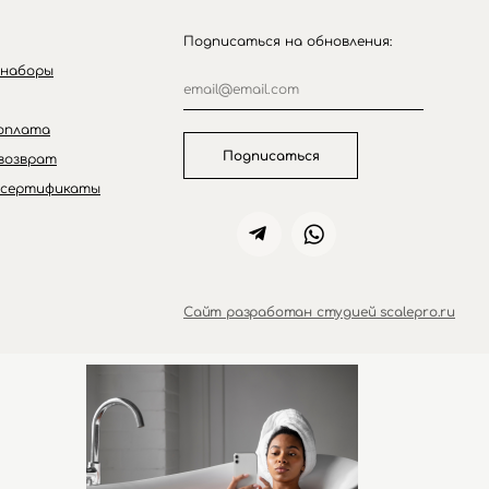
Подписаться на обновления:
 наборы
оплата
Подписаться
возврат
 сертификаты
Сайт разработан студией scalepro.ru
ZIELINSKI&ROZEN