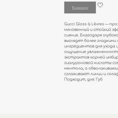
В корзину
Gucci Gloss à Lèvres — пр
мгновенный и стойкий эф
сияние. Благодаря глубок
выглядят более гладкими
ингредиентов для ухода 
ощущение увлажненности 
экстрактов корней имбир
гиалуроновой кислоты с
ментола, а обволакиваю
сглаживают линии и склад
Подходит, для: Губ
Outlet
Каталог
Бренды