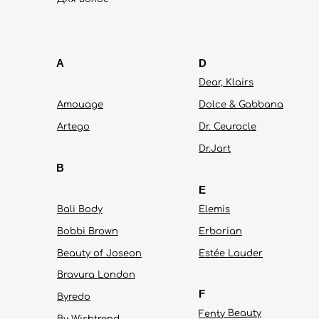
A
D
Dear, Klairs
Amouage
Dolce & Gabbana
Artego
Dr. Ceuracle
Dr.Jart
B
E
Bali Body
Elemis
Bobbi Brown
Erborian
Beauty of Joseon
Estée Lauder
Bravura London
F
Byredo
Fenty Beauty