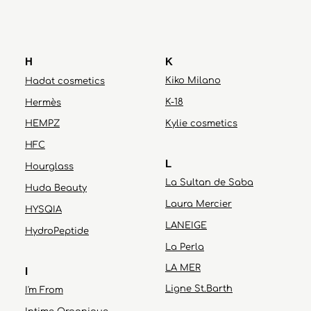
H
K
Kiko Milano
Hadat cosmetics
K-18
Hermès
HEMPZ
Kylie cosmetics
HFC
L
Hourglass
La Sultan de Saba
Huda Beauty
Laura Mercier
HYSQIA
LANEIGE
HydroPeptide
La Perla
LA MER
I
Ligne St.Barth
I'm From