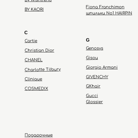
By Wishtrend
Fiona Franchimon
BY KAORI
шпильки No1 HAIRPIN
C
G
Cartie
Genosys
Christian Dior
Gisou
CHANEL
Giorgio Armani
Charlotte Tilbury
GIVENCHY
Clinique
GKhair
COSMEDIX
Gucci
Glossier
Подарочные