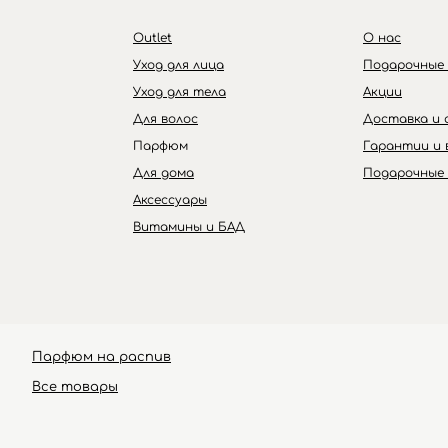
Outlet
О нас
Уход для лица
Подарочные
Уход для тела
Акции
Для волос
Доставка и 
Парфюм
Гарантии и 
Для дома
Подарочные
Аксессуары
Витамины и БАД
Парфюм на распив
Ultraceuticals
Все товары