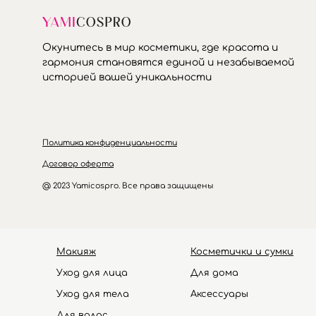
Окунитесь в мир косметики, где красота и
гармония становятся единой и незабываемой
историей вашей уникальности
Политика конфиденциальности
Договор оферта
@ 2023 Yamicospro. Все права защищены
Макияж
Косметички и сумки
Уход для лица
Для дома
Уход для тела
Аксессуары
HOLIFROG
Hydro Peptide
Для волос