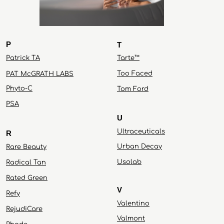
P
T
Patrick TA
Tarte™
Too Faced
PAT McGRATH LABS
Phyto-C
Tom Ford
PS
A
U
Ultraceuticals
R
Urban Decay
Rare Beauty
Usolab
Radical Tan
Rated Green
V
Refy
Valentino
RejudiCare
Valmont