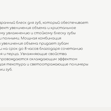
озрачный блеск для губ, который обеспечивает
фект увеличения объема и кристальное
ому увлажнению и стойкому блеску губы
 и полными. Мощная комбинация
и увеличения объема придает губам
на срок до 8 часов благодаря сочетанию
я и перца. Увлажняющие свойства
опровождаются охлаждающим эффектом
щая текстура и светоотражающие полимеры
ки губ.