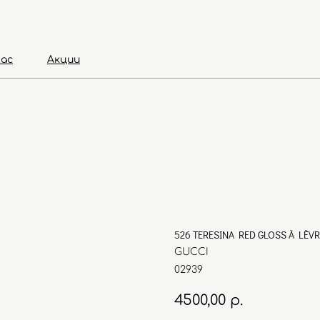
нас
Акции
526 TERESINA RED GLOSS À LÈVR
GUCCI
02939
4500,00
р.