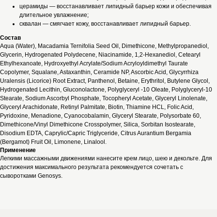
церамиды — восстанавливает липидный барьер кожи и обеспечивая
длительное увлажнение;
сквалан — смягчает кожу, восстанавливает липидный барьер.
Состав
Aqua (Water), Macadamia Ternifolia Seed Oil, Dimethicone, Methylpropanediol,
Glycerin, Hydrogenated Polydecene, Niacinamide, 1,2-Hexanediol, Cetearyl
Ethylhexanoate, Hydroxyethyl Acrylate/Sodium Acryloyldimethyl Taurate
Copolymer, Squalane, Astaxanthin, Ceramide NP, Ascorbic Acid, Glycyrrhiza
Uralensis (Licorice) Root Extract, Panthenol, Betaine, Erythritol, Butylene Glycol,
Hydrogenated Lecithin, Gluconolactone, Polyglyceryl -10 Oleate, Polyglyceryl-10
Stearate, Sodium Ascorbyl Phosphate, Tocopheryl Acetate, Glyceryl Linolenate,
Glyceryl Arachidonate, Retinyl Palmitate, Biotin, Thiamine HCL, Folic Acid,
Pyridoxine, Menadione, Cyanocobalamin, Glyceryl Stearate, Polysorbate 60,
Dimethicone/Vinyl Dimethicone Crosspolymer, Silica, Sorbitan Isostearate,
Disodium EDTA, Caprylic/Capric Triglyceride, Citrus Aurantium Bergamia
(Bergamot) Fruit Oil, Limonene, Linalool.
Применение
Легкими массажными движениями нанесите крем лицо, шею и декольте. Для
достижения максимального результата рекомендуется сочетать с
сыворотками Genosys.