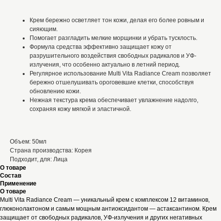
Крем бережно осветляет тон кожи, делая его более ровным и
сияющим.
Помогает разгладить мелкие морщинки и убрать тусклость.
Формула средства эффективно защищает кожу от
разрушительного воздействия свободных радикалов и УФ-
излучения, что особенно актуально в летний период.
Регулярное использование Multi Vita Radiance Cream позволяет
бережно отшелушивать ороговевшие клетки, способствуя
обновлению кожи.
Нежная текстура крема обеспечивает увлажнение надолго,
сохраняя кожу мягкой и эластичной.
Объем: 50мл
Страна производства: Корея
Подходит, для: Лица
О товаре
Состав
Применение
О товаре
Multi Vita Radiance Cream — уникальный крем с комплексом 12 витаминов,
глюконолактоном и самым мощным антиоксидантом — астаксантином. Крем
защищает от свободных радикалов, УФ-излучения и других негативных