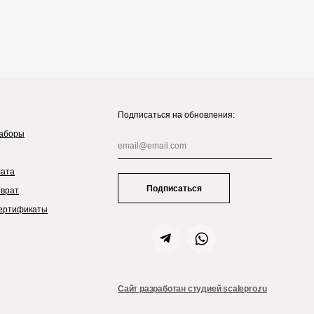
Подписаться на обновления:
аборы
лата
Подписаться
зврат
ертификаты
Сайт разработан студией scalepro.ru