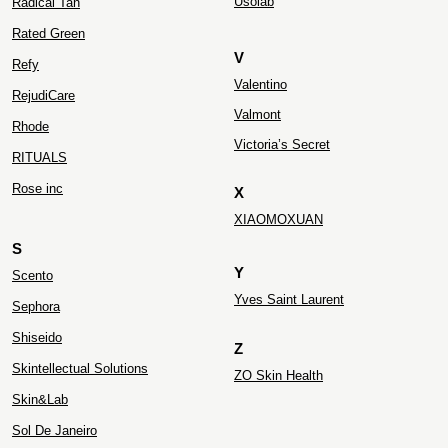
Usolab
Radical Tan
Rated Green
V
Refy
Valentino
RejudiCare
Valmont
Rhode
Victoria’s Secret
RITUALS
Rose inc
X
XIAOMOXUAN
S
Y
Scento
Yves Saint Laurent
Sephora
Shiseido
Z
Skintellectual Solutions
ZO Skin Health
Skin&Lab
Sol De Janeiro