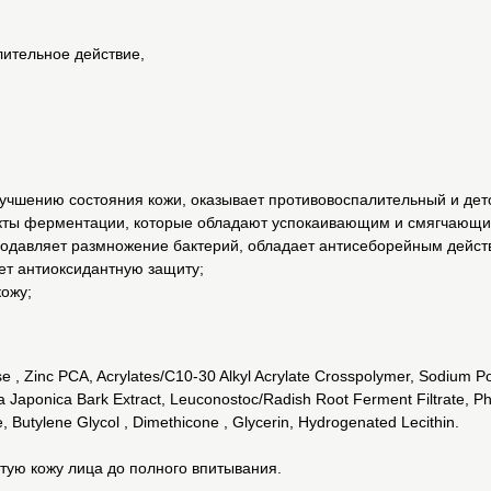
лительное действие,
улучшению состояния кожи, оказывает противовоспалительный и д
дукты ферментации, которые обладают успокаивающим и смягчающи
подавляет размножение бактерий, обладает антисеборейным дейст
ает антиоксидантную защиту;
ожу;
 , Zinc PCA, Acrylates/C10-30 Alkyl Acrylate Crosspolymer, Sodium Poly
la Japonica Bark Extract, Leuconostoc/Radish Root Ferment Filtrate, P
 Butylene Glycol , Dimethicone , Glycerin, Hydrogenated Lecithin.
ую кожу лица до полного впитывания.