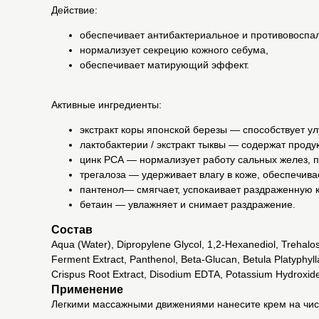
Действие:
обеспечивает антибактериальное и противовоспа
нормализует секрецию кожного себума,
обеспечивает матирующий эффект.
Активные ингредиенты:
экстракт коры японской березы — способствует 
лактобактерии / экстракт тыквы — содержат про
цинк PCA — нормализует работу сальных желез, 
трегалоза — удерживает влагу в коже, обеспечив
пантенол— смягчает, успокаивает раздраженную к
бетаин — увлажняет и снимает раздражение.
Состав
Aqua (Water), Dipropylene Glycol, 1,2-Hexanediol, Trehalose
Ferment Extract, Panthenol, Beta-Glucan, Betula Platyphyl
Crispus Root Extract, Disodium EDTA, Potassium Hydroxide,
Применение
Легкими массажными движениями нанесите крем на чист