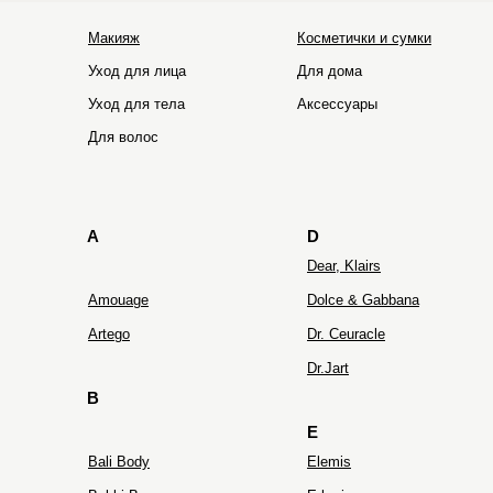
Макияж
Косметички и сумки
Уход для лица
Для дома
Уход для тела
Аксессуары
HOLIFROG
Hydro Peptide
Для волос
A
D
Dear, Klairs
Amouage
Dolce & Gabbana
Artego
Dr. Ceuracle
Dr.Jart
B
E
Bali Body
Elemis