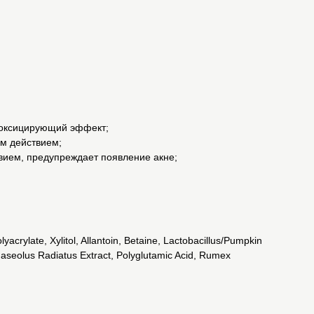
етоксицирующий эффект;
м действием;
вием, предупреждает появление акне;
acrylate, Xylitol, Allantoin, Betaine, Lactobacillus/Pumpkin
haseolus Radiatus Extract, Polyglutamic Acid, Rumex