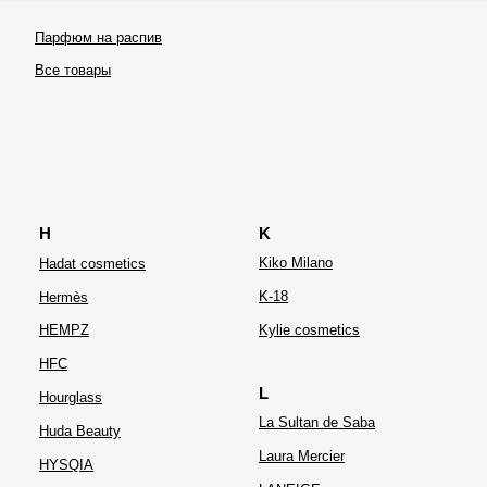
Парфюм на распив
Ultraceuticals
Все товары
H
K
Kiko Milano
Hadat cosmetics
K-18
Hermès
HEMPZ
Kylie cosmetics
HFC
L
Hourglass
La Sultan de Saba
Huda Beauty
Laura Mercier
HYSQIA