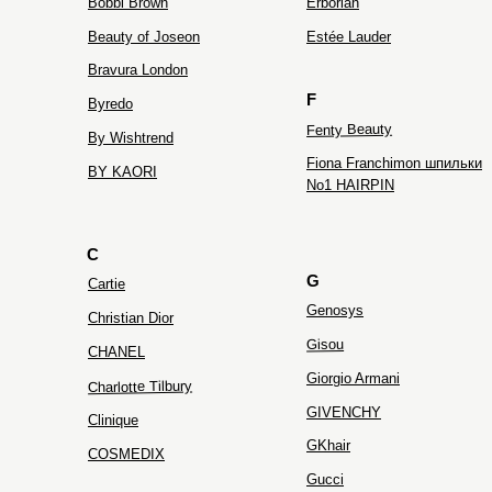
Bobbi Brown
Erborian
Beauty of Joseon
Estée Lauder
Bravura London
F
Byredo
Fenty Beauty
By Wishtrend
Fiona Franchimon шпильки
BY KAORI
No1 HAIRPIN
C
G
Cartie
Genosys
Christian Dior
Gisou
CHANEL
Giorgio Armani
Charlotte Tilbury
GIVENCHY
Clinique
GKhair
COSMEDIX
Gucci