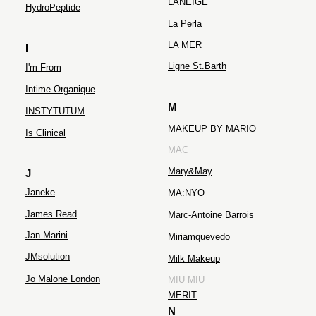
LANEIGE
HydroPeptide
La Perla
LA MER
I
Ligne St.Barth
I'm From
Intime Organique
M
INSTYTUTUM
MAKEUP BY MARIO
Is Clinical
MAC
Mary&May
J
Janeke
MA:NYO
James Read
Marc-Antoine Barrois
Jan Marini
Miriamquevedo
JMsolution
Milk Makeup
Jo Malone London
MIU MIU
MERIT
N