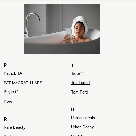
ZIELINSKI&ROZEN
P
T
Patrick TA
Tarte™
Too Faced
PAT McGRATH LABS
Phyto-C
Tom Ford
PS
A
U
Ultraceuticals
R
Urban Decay
Rare Beauty