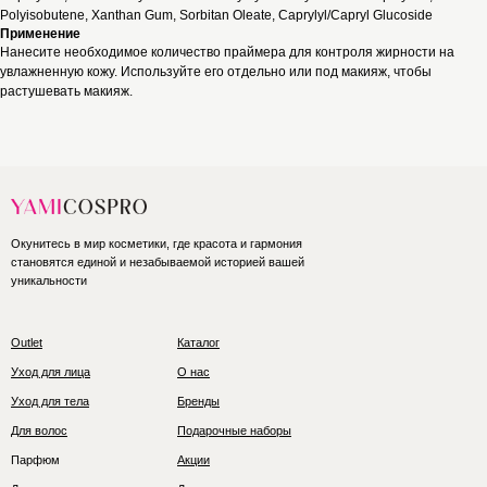
Polyisobutene, Xanthan Gum, Sorbitan Oleate, Caprylyl/Capryl Glucoside
Применение
Нанесите необходимое количество праймера для контроля жирности на
увлажненную кожу. Используйте его отдельно или под макияж, чтобы
растушевать макияж.
Окунитесь в мир косметики, где красота и гармония
становятся единой и незабываемой историей вашей
уникальности
Outlet
Каталог
Уход для лица
О нас
Уход для тела
Бренды
Для волос
Подарочные наборы
Парфюм
Акции