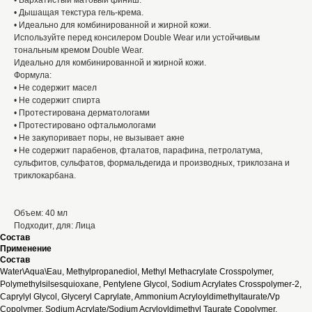
• Бархатистый матовый финиш.
• Дышащая текстура гель-крема.
• Идеально для комбинированной и жирной кожи.
Используйте перед консилером Double Wear или устойчивым
тональным кремом Double Wear.
Идеально для комбинированной и жирной кожи.
Формула:
• Не содержит масел
• Не содержит спирта
• Протестирована дерматологами
• Протестировано офтальмологами
• Не закупоривает поры, не вызывает акне
• Не содержит парабенов, фталатов, парафина, петролатума,
сульфитов, сульфатов, формальдегида и производных, триклозана и
триклокарбана.
Объем: 40 мл
Подходит, для: Лица
Состав
Применение
Состав
Water\Aqua\Eau, Methylpropanediol, Methyl Methacrylate Crosspolymer,
Polymethylsilsesquioxane, Pentylene Glycol, Sodium Acrylates Crosspolymer-2,
Caprylyl Glycol, Glyceryl Caprylate, Ammonium Acryloyldimethyltaurate/Vp
Copolymer, Sodium Acrylate/Sodium Acryloyldimethyl Taurate Copolymer,