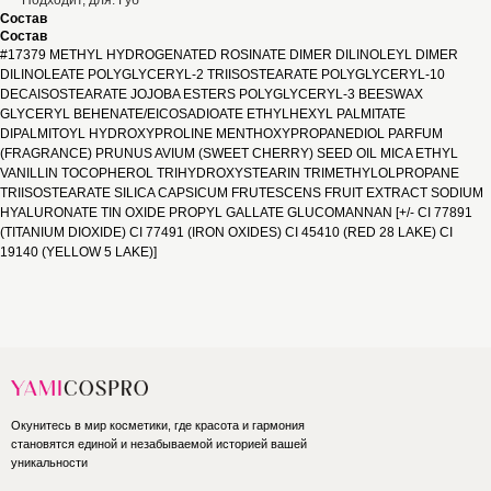
Подходит, для: Губ
Состав
Состав
#17379 METHYL HYDROGENATED ROSINATE DIMER DILINOLEYL DIMER
DILINOLEATE POLYGLYCERYL-2 TRIISOSTEARATE POLYGLYCERYL-10
DECAISOSTEARATE JOJOBA ESTERS POLYGLYCERYL-3 BEESWAX
GLYCERYL BEHENATE/EICOSADIOATE ETHYLHEXYL PALMITATE
DIPALMITOYL HYDROXYPROLINE MENTHOXYPROPANEDIOL PARFUM
(FRAGRANCE) PRUNUS AVIUM (SWEET CHERRY) SEED OIL MICA ETHYL
VANILLIN TOCOPHEROL TRIHYDROXYSTEARIN TRIMETHYLOLPROPANE
TRIISOSTEARATE SILICA CAPSICUM FRUTESCENS FRUIT EXTRACT SODIUM
HYALURONATE TIN OXIDE PROPYL GALLATE GLUCOMANNAN [+/- CI 77891
(TITANIUM DIOXIDE) CI 77491 (IRON OXIDES) CI 45410 (RED 28 LAKE) CI
19140 (YELLOW 5 LAKE)]
Окунитесь в мир косметики, где красота и гармония
становятся единой и незабываемой историей вашей
уникальности