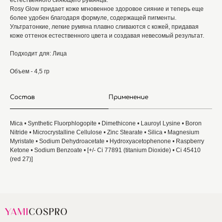
естественного сияющего румянца.
Rosy Glow придает коже мгновенное здоровое сияние и теперь еще
более удобен благодаря формуле, содержащей пигменты.
Ультратонкие, легкие румяна плавно сливаются с кожей, придавая
коже оттенок естественного цвета и создавая невесомый результат.
Подходит для: Лица
Объем - 4,5 гр
Состав
Применение
Mica • Synthetic Fluorphlogopite • Dimethicone • Lauroyl Lysine • Boron
Nitride • Microcrystalline Cellulose • Zinc Stearate • Silica • Magnesium
Myristate • Sodium Dehydroacetate • Hydroxyacetophenone • Raspberry
Ketone • Sodium Benzoate • [+/- Ci 77891 (titanium Dioxide) • Ci 45410
(red 27)]