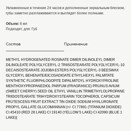
Увлажненные в течение 24 часов и дополненные зеркальным блеском,
губы заметно разглаживаются и выглядят более полными.
Объем:
6 мл
Подходит, для: Губ
Состав
Применение
METHYL HYDROGENATED ROSINATE DIMER DILINOLEYL DIMER
DILINOLEATE POLYGLYCERYL-2 TRIISOSTEARATE POLYGLYCERYL-10
DECAISOSTEARATE JOJOBA ESTERS POLYGLYCERYL-3 BEESWAX
GLYCERYL BEHENATE/EICOSADIOATE ETHYLHEXYL PALMITATE
SYNTHETIC FLUORPHLOGOPITE DIPALMITOYL HYDROXYPROLINE
MENTHOXYPROPANEDIOL PARFUM (FRAGRANCE) PRUNUS AVIUM
(SWEET CHERRY) SEED OIL ETHYL VANILLIN TRIMETHYLOLPROPANE
TRIISOSTEARATE TRIHYDROXYSTEARIN TOCOPHEROL CAPSICUM
FRUTESCENS FRUIT EXTRACT TIN OXIDE SODIUM HYALURONATE
PROPYL GALLATE GLUCOMANNAN [+/- CI 77891 (TITANIUM DIOXIDE)
CI 45410 (RED 28 LAKE) CI 19140 (YELLOW 5 LAKE) CI 42090 (BLUE 1
LAKE)]