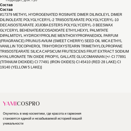
Подходит, для: Губ
Состав
Состав
#17379 METHYL HYDROGENATED ROSINATE DIMER DILINOLEYL DIMER
DILINOLEATE POLYGLYCERYL-2 TRIISOSTEARATE POLYGLYCERYL-10
DECAISOSTEARATE JOJOBA ESTERS POLYGLYCERYL-3 BEESWAX
GLYCERYL BEHENATE/EICOSADIOATE ETHYLHEXYL PALMITATE
DIPALMITOYL HYDROXYPROLINE MENTHOXYPROPANEDIOL PARFUM
(FRAGRANCE) PRUNUS AVIUM (SWEET CHERRY) SEED OIL MICA ETHYL
VANILLIN TOCOPHEROL TRIHYDROXYSTEARIN TRIMETHYLOLPROPANE
TRIISOSTEARATE SILICA CAPSICUM FRUTESCENS FRUIT EXTRACT SODIUM
HYALURONATE TIN OXIDE PROPYL GALLATE GLUCOMANNAN [+/- CI 77891
(TITANIUM DIOXIDE) CI 77491 (IRON OXIDES) CI 45410 (RED 28 LAKE) CI
19140 (YELLOW 5 LAKE)]
Окунитесь в мир косметики, где красота и гармония
становятся единой и незабываемой историей вашей
уникальности