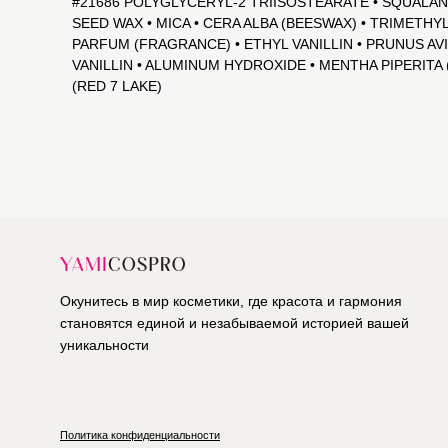
#21686 POLYGLYCERYL-2 TRIISOSTEARATE • SQUALA
SEED WAX • MICA • CERA ALBA (BEESWAX) • TRIMETH
PARFUM (FRAGRANCE) • ETHYL VANILLIN • PRUNUS A
VANILLIN • ALUMINUM HYDROXIDE • MENTHA PIPERITA (PE
(RED 7 LAKE)
Окунитесь в мир косметики, где красота и гармония
становятся единой и незабываемой историей вашей
уникальности
Политика конфиденциальности