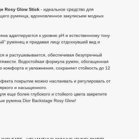
e Rosy Glow Stick
- идеальное средство для
ющего румянца, вдохновленное закулисьем модных
на адаптируются к уровню рН и естественному тону
ый” румянец и придавая лицу отдохнувший вид и
тся и растушевывается, обеспечивая безупречный
тяжести. Водостойкая формула румян, обогащенная
 комфорта и увлажнения, сохраняет стойкость до 12
фекта покрытие можно наслаивать и регулировать от
 яркого и насыщенного.
для еще более глубокого и стойкого цвета закрепите
ые румяна Dior Backstage Rosy Glow!