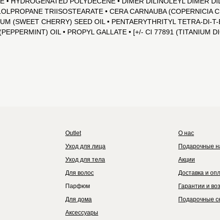
NE • HYDROGENATED POLYDECENE • DIMER DILINOLEYL DIMER D
YLOLPROPANE TRIISOSTEARATE • CERA CARNAUBA (COPERNICIA C
VIUM (SWEET CHERRY) SEED OIL • PENTAERYTHRITYL TETRA-DI
PPERMINT) OIL • PROPYL GALLATE • [+/- CI 77891 (TITANIUM DIOX
Outlet
Каталог
Бренды
Outlet
О нас
Уход для лица
Подарочные н
Уход для тела
Акции
Для волос
Доставка и оп
Парфюм
Гарантии и во
Для дома
Подарочные с
Аксессуары