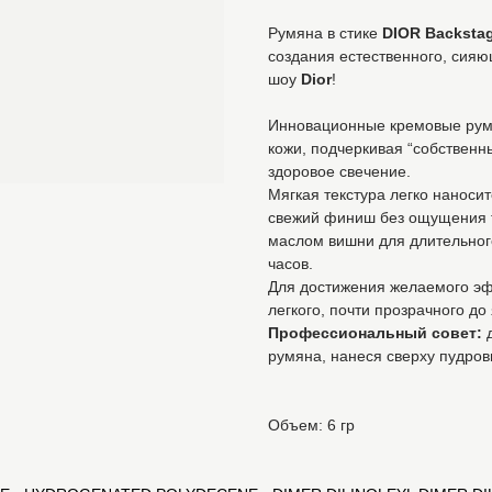
Румяна в стике
DIOR Backstag
создания естественного, сия
шоу
Dior
!
Инновационные кремовые румя
кожи, подчеркивая “собственн
здоровое свечение.
Мягкая текстура легко наноси
свежий финиш без ощущения 
маслом вишни для длительного
часов.
Для достижения желаемого эф
легкого, почти прозрачного до
Профессиональный совет:
румяна, нанеся сверху пудров
Объем: 6 гр