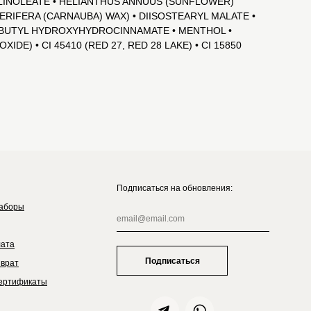
ILINOLEATE • HELIANTHUS ANNUUS (SUNFLOWER)
ERIFERA (CARNAUBA) WAX) • DIISOSTEARYL MALATE •
-T-BUTYL HYDROXYHYDROCINNAMATE • MENTHOL •
IDE) • CI 45410 (RED 27, RED 28 LAKE) • CI 15850
Подписаться на обновления:
аборы
лата
Подписаться
зврат
ертификаты