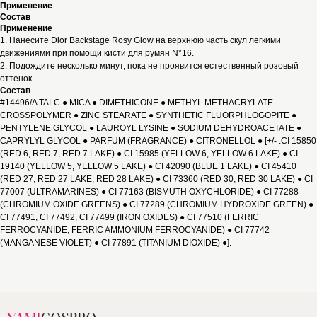
Применение
Состав
Применение
1. Нанесите Dior Backstage Rosy Glow на верхнюю часть скул легкими
движениями при помощи кисти для румян N°16.
2. Подождите несколько минут, пока не проявится естественный розовый
оттенок.
Состав
#14496/A TALC ● MICA ● DIMETHICONE ● METHYL METHACRYLATE
CROSSPOLYMER ● ZINC STEARATE ● SYNTHETIC FLUORPHLOGOPITE ●
PENTYLENE GLYCOL ● LAUROYL LYSINE ● SODIUM DEHYDROACETATE ●
CAPRYLYL GLYCOL ● PARFUM (FRAGRANCE) ● CITRONELLOL ● [+/- :CI 15850
(RED 6, RED 7, RED 7 LAKE) ● CI 15985 (YELLOW 6, YELLOW 6 LAKE) ● CI
19140 (YELLOW 5, YELLOW 5 LAKE) ● CI 42090 (BLUE 1 LAKE) ● CI 45410
(RED 27, RED 27 LAKE, RED 28 LAKE) ● CI 73360 (RED 30, RED 30 LAKE) ● CI
77007 (ULTRAMARINES) ● CI 77163 (BISMUTH OXYCHLORIDE) ● CI 77288
(CHROMIUM OXIDE GREENS) ● CI 77289 (CHROMIUM HYDROXIDE GREEN) ●
CI 77491, CI 77492, CI 77499 (IRON OXIDES) ● CI 77510 (FERRIC
FERROCYANIDE, FERRIC AMMONIUM FERROCYANIDE) ● CI 77742
(MANGANESE VIOLET) ● CI 77891 (TITANIUM DIOXIDE) ●].