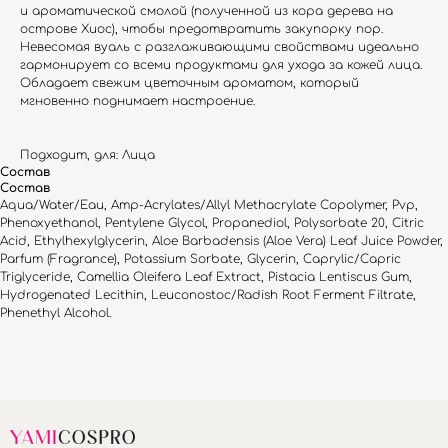
и ароматической смолой (полученной из кора дерева на
острове Хиос), чтобы предотвратить закупорку пор.
Невесомая вуаль с разглаживающими свойствами идеально
гармонирует со всеми продуктами для ухода за кожей лица.
Обладает свежим цветочным ароматом, который
мгновенно поднимает настроение.
Подходит, для: Лица
Состав
Состав
Aqua/Water/Eau, Amp-Acrylates/Allyl Methacrylate Copolymer, Pvp,
Phenoxyethanol, Pentylene Glycol, Propanediol, Polysorbate 20, Citric
Acid, Ethylhexylglycerin, Aloe Barbadensis (Aloe Vera) Leaf Juice Powder,
Parfum (Fragrance), Potassium Sorbate, Glycerin, Caprylic/Capric
Triglyceride, Camellia Oleifera Leaf Extract, Pistacia Lentiscus Gum,
Hydrogenated Lecithin, Leuconostoc/Radish Root Ferment Filtrate,
Phenethyl Alcohol.