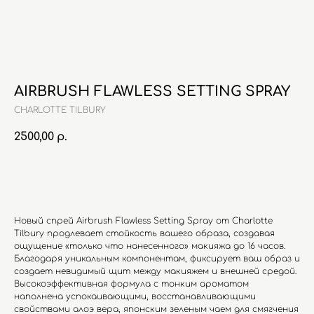
AIRBRUSH FLAWLESS SETTING SPRAY
CHARLOTTE TILBURY
2500,00
р.
В корзину
Новый спрей Airbrush Flawless Setting Spray от Charlotte
Tilbury продлевает стойкость вашего образа, создавая
ощущение «только что нанесенного» макияжа до 16 часов.
Благодаря уникальным компонентам, фиксирует ваш образ и
создает невидимый щит между макияжем и внешней средой.
Высокоэффективная формула с тонким ароматом
наполнена успокаивающими, восстанавливающими
свойствами алоэ вера, японским зеленым чаем для смягчения