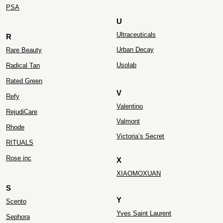
PS
A
U
Ultraceuticals
R
Urban Decay
Rare Beauty
Usolab
Radical Tan
Rated Green
V
Refy
Valentino
RejudiCare
Valmont
Rhode
Victoria’s Secret
RITUALS
Rose inc
X
XIAOMOXUAN
S
Y
Scento
Yves Saint Laurent
Sephora