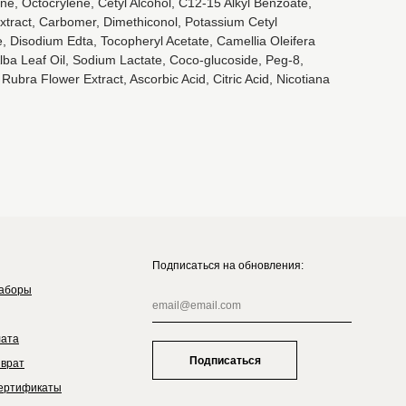
ne, Octocrylene, Cetyl Alcohol, C12-15 Alkyl Benzoate,
xtract, Carbomer, Dimethiconol, Potassium Cetyl
e, Disodium Edta, Tocopheryl Acetate, Camellia Oleifera
lba Leaf Oil, Sodium Lactate, Coco-glucoside, Peg-8,
Rubra Flower Extract, Ascorbic Acid, Citric Acid, Nicotiana
Подписаться на обновления:
аборы
лата
Подписаться
зврат
ертификаты