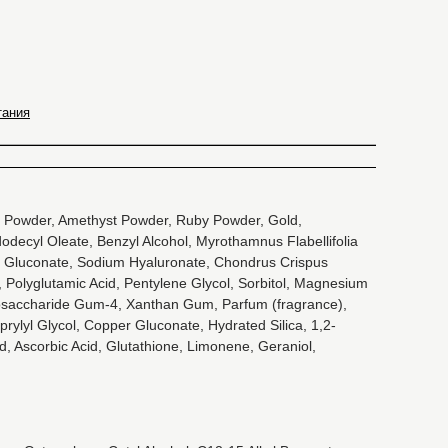
тания
rtz Powder, Amethyst Powder, Ruby Powder, Gold,
odecyl Oleate, Benzyl Alcohol, Myrothamnus Flabellifolia
um Gluconate, Sodium Hyaluronate, Chondrus Crispus
 Polyglutamic Acid, Pentylene Glycol, Sorbitol, Magnesium
Biosaccharide Gum-4, Xanthan Gum, Parfum (fragrance),
rylyl Glycol, Copper Gluconate, Hydrated Silica, 1,2-
d, Ascorbic Acid, Glutathione, Limonene, Geraniol,