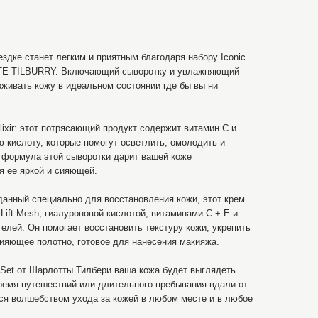
здке станет легким и приятным благодаря набору Iconic
TTE TILBURRY. Включающий сыворотку и увлажняющий
рживать кожу в идеальном состоянии где бы вы ни
lixir: этот потрясающий продукт содержит витамин C и
кислоту, которые помогут осветлить, омолодить и
 формула этой сыворотки дарит вашей коже
я ее яркой и сияющей.
данный специально для восстановления кожи, этот крем
Lift Mesh, гиалуроновой кислотой, витаминами C + E и
лей. Он помогает восстановить текстуру кожи, укрепить
сияющее полотно, готовое для нанесения макияжа.
n Set от Шарлотты Тилбери ваша кожа будет выглядеть
ремя путешествий или длительного пребывания вдали от
ся волшебством ухода за кожей в любом месте и в любое