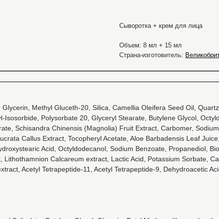
Сыворотка + крем для лица
Объем: 8 мл + 15 мл
Страна-изготовитель:
Великобри
 Glycerin, Methyl Gluceth-20, Silica, Camellia Oleifera Seed Oil, Qua
Isosorbide, Polysorbate 20, Glyceryl Stearate, Butylene Glycol, Octyld
arate, Schisandra Chinensis (Magnolia) Fruit Extract, Carbomer, Sodi
rata Callus Extract, Tocopheryl Acetate, Aloe Barbadensis Leaf Juice,
yhydroxystearic Acid, Octyldodecanol, Sodium Benzoate, Propanediol, 
t, Lithothamnion Calcareum extract, Lactic Acid, Potassium Sorbate, Cap
tract, Acetyl Tetrapeptide-11, Acetyl Tetrapeptide-9, Dehydroacetic Aci