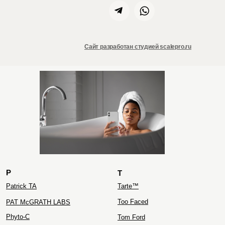
Сайт разработан студией scalepro.ru
ZIELINSKI&ROZEN
P
T
Patrick TA
Tarte™
Too Faced
PAT McGRATH LABS
Phyto-C
Tom Ford