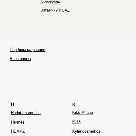
Аксессуары
Витамины и БАД
Парфюм на распив
Ultraceuticals
Все товары
H
K
Kiko Milano
Hadat cosmetics
K-18
Hermès
HEMPZ
Kylie cosmetics