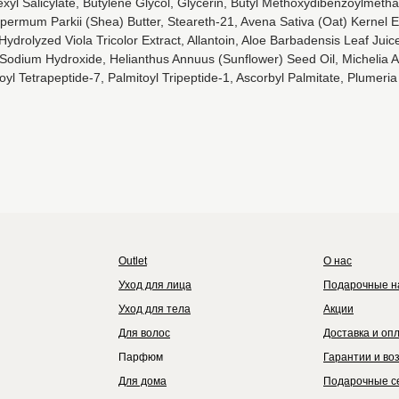
yl Salicylate, Butylene Glycol, Glycerin, Butyl Methoxydibenzoylmetha
ermum Parkii (Shea) Butter, Steareth-21, Avena Sativa (Oat) Kernel E
drolyzed Viola Tricolor Extract, Allantoin, Aloe Barbadensis Leaf Juic
Sodium Hydroxide, Helianthus Annuus (Sunflower) Seed Oil, Michelia A
l Tetrapeptide-7, Palmitoyl Tripeptide-1, Ascorbyl Palmitate, Plumeria 
Outlet
Каталог
Бренды
Outlet
О нас
Уход для лица
Подарочные н
Уход для тела
Акции
Для волос
Доставка и оп
Парфюм
Гарантии и во
Для дома
Подарочные с