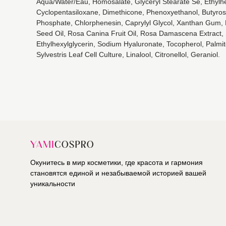
Aqua/Water/Eau, Homosalate, Glyceryl Stearate Se, Ethylhex
Cyclopentasiloxane, Dimethicone, Phenoxyethanol, Butyrosp
Phosphate, Chlorphenesin, Caprylyl Glycol, Xanthan Gum, Hy
Seed Oil, Rosa Canina Fruit Oil, Rosa Damascena Extract, 
Ethylhexylglycerin, Sodium Hyaluronate, Tocopherol, Palmitoy
Sylvestris Leaf Cell Culture, Linalool, Citronellol, Geraniol.
Окунитесь в мир косметики, где красота и гармония
становятся единой и незабываемой историей вашей
уникальности