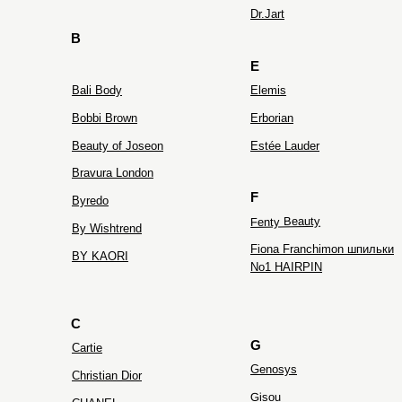
Dr.Jart
B
E
Bali Body
Elemis
Bobbi Brown
Erborian
Beauty of Joseon
Estée Lauder
Bravura London
F
Byredo
Fenty Beauty
By Wishtrend
Fiona Franchimon шпильки
BY KAORI
No1 HAIRPIN
C
G
Cartie
Genosys
Christian Dior
Gisou