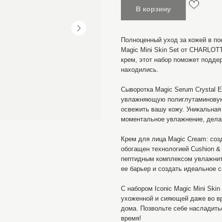
В корзину
Полноценный уход за кожей в пое
Magic Mini Skin Set от CHARLO
крем, этот набор поможет подде
находились.
Сыворотка Magic Serum Crystal E
увлажняющую полиглутаминовую 
освежить вашу кожу. Уникальная
моментальное увлажнение, дела
Крем для лица Magic Cream: соз
обогащен технологией Cushion & 
пептидным комплексом увлажните
ее барьер и создать идеальное 
С набором Iconic Magic Mini Ski
ухоженной и сияющей даже во в
дома. Позвольте себе насладить
время!