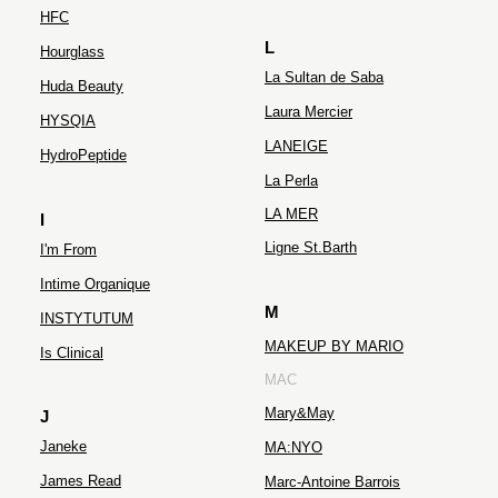
HFC
L
Hourglass
La Sultan de Saba
Huda Beauty
Laura Mercier
HYSQIA
LANEIGE
HydroPeptide
La Perla
LA MER
I
Ligne St.Barth
I'm From
Intime Organique
M
INSTYTUTUM
MAKEUP BY MARIO
Is Clinical
MAC
Mary&May
J
Janeke
MA:NYO
James Read
Marc-Antoine Barrois