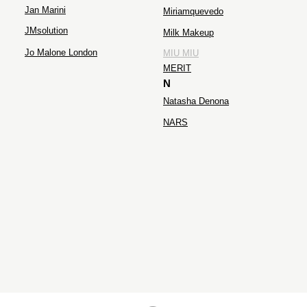
Jan Marini
Miriamquevedo
JMsolution
Milk Makeup
Jo Malone London
MIU MIU
MERIT
N
Natasha Denona
NARS