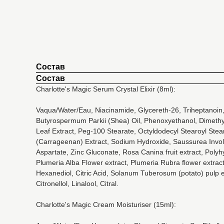
Состав
Состав
Charlotte's Magic Serum Crystal Elixir (8ml):
Vaqua/Water/Eau, Niacinamide, Glycereth-26, Triheptanoin,
Butyrospermum Parkii (Shea) Oil, Phenoxyethanol, Dimethyl-
Leaf Extract, Peg-100 Stearate, Octyldodecyl Stearoyl Ste
(Carrageenan) Extract, Sodium Hydroxide, Saussurea Involuc
Aspartate, Zinc Gluconate, Rosa Canina fruit extract, Pol
Plumeria Alba Flower extract, Plumeria Rubra flower extrac
Hexanediol, Citric Acid, Solanum Tuberosum (potato) pulp ex
Citronellol, Linalool, Citral.
Charlotte's Magic Cream Moisturiser (15ml):