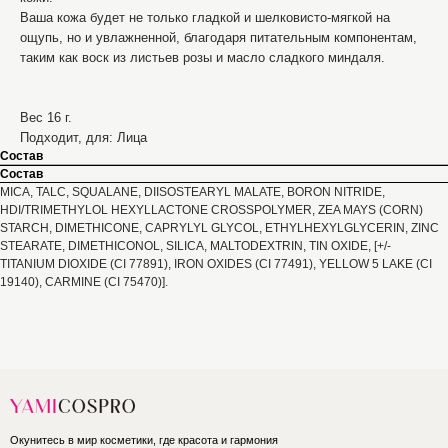
Ваша кожа будет не только гладкой и шелковисто-мягкой на
ощупь, но и увлажненной, благодаря питательным компонентам,
таким как воск из листьев розы и масло сладкого миндаля.
Вес 16 г.
Подходит, для: Лица
Состав
Состав
MICA, TALC, SQUALANE, DIISOSTEARYL MALATE, BORON NITRIDE,
HDI/TRIMETHYLOL HEXYLLACTONE CROSSPOLYMER, ZEA MAYS (CORN)
STARCH, DIMETHICONE, CAPRYLYL GLYCOL, ETHYLHEXYLGLYCERIN, ZINC
STEARATE, DIMETHICONOL, SILICA, MALTODEXTRIN, TIN OXIDE, [+/-
TITANIUM DIOXIDE (CI 77891), IRON OXIDES (CI 77491), YELLOW 5 LAKE (CI
19140), CARMINE (CI 75470)].
Окунитесь в мир косметики, где красота и гармония