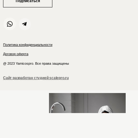
Подписаться
Политика конфиденциальности
Договор оферта
@ 2023 Yamicospro. Все права защищены
Сайт разработан студией scalepro.ru