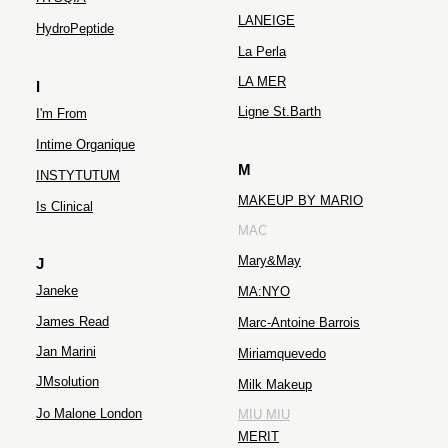
LANEIGE
HydroPeptide
La Perla
LA MER
I
Ligne St.Barth
I'm From
Intime Organique
M
INSTYTUTUM
MAKEUP BY MARIO
Is Clinical
MAC
Mary&May
J
Janeke
MA:NYO
James Read
Marc-Antoine Barrois
Jan Marini
Miriamquevedo
JMsolution
Milk Makeup
Jo Malone London
MIU MIU
MERIT