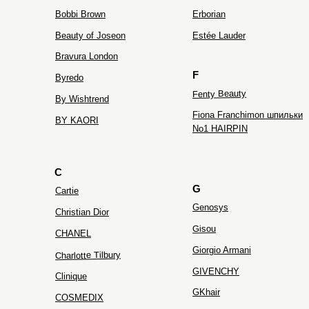
Bobbi Brown
Erborian
Beauty of Joseon
Estée Lauder
Bravura London
F
Byredo
Fenty Beauty
By Wishtrend
Fiona Franchimon шпильки
BY KAORI
No1 HAIRPIN
C
G
Cartie
Genosys
Christian Dior
Gisou
CHANEL
Giorgio Armani
Charlotte Tilbury
GIVENCHY
Clinique
GKhair
COSMEDIX