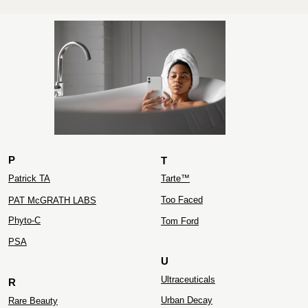
ZIELINSKI&ROZEN
P
T
Patrick TA
Tarte™
Too Faced
PAT McGRATH LABS
Phyto-C
Tom Ford
PS
A
U
Ultraceuticals
R
Urban Decay
Rare Beauty