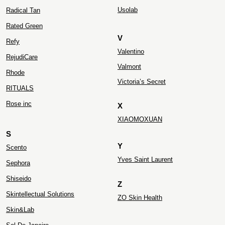
Usolab
Radical Tan
Rated Green
V
Refy
Valentino
RejudiCare
Valmont
Rhode
Victoria’s Secret
RITUALS
Rose inc
X
XIAOMOXUAN
S
Y
Scento
Yves Saint Laurent
Sephora
Shiseido
Z
Skintellectual Solutions
ZO Skin Health
Skin&Lab