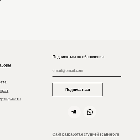
Подписаться на обновления:
аборы
лата
Подписаться
зврат
ертификаты
Сайт разработан студией scalepro.ru