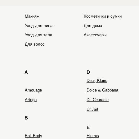
Макияж
Косметички и сумки
Уход для лица
Для дома
Уход для тела
Аксессуары
HOLIFROG
Hydro Peptide
Для волос
A
D
Dear, Klairs
Amouage
Dolce & Gabbana
Artego
Dr. Ceuracle
Dr.Jart
B
E
Bali Body
Elemis