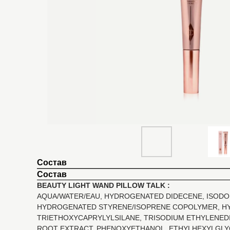
Состав
Состав
BEAUTY LIGHT WAND PILLOW TALK :
AQUA/WATER/EAU, HYDROGENATED DIDECENE, ISODODE
HYDROGENATED STYRENE/ISOPRENE COPOLYMER, HYD
TRIETHOXYCAPRYLYLSILANE, TRISODIUM ETHYLENEDI
ROOT EXTRACT, PHENOXYETHANOL, ETHYLHEXYLGLYCERIN,