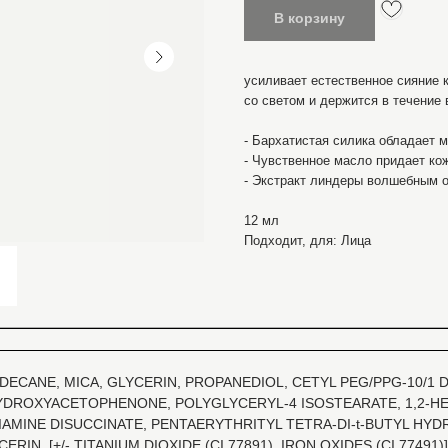
В корзину
усиливает естественное сияние к
со светом и держится в течение 
- Бархатистая силика обладает 
- Чувственное масло придает ко
- Экстракт линдеры волшебным о
12 мл
Подходит, для: Лица
CANE, MICA, GLYCERIN, PROPANEDIOL, CETYL PEG/PPG-10/1 D
ROXYACETOPHENONE, POLYGLYCERYL-4 ISOSTEARATE, 1,2-HE
AMINE DISUCCINATE, PENTAERYTHRITYL TETRA-DI-t-BUTYL HY
 [+/- TITANIUM DIOXIDE (CI 77891), IRON OXIDES (CI 77491)]