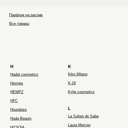
Парфюм на распив
Ultraceuticals
Все товары
H
K
Kiko Milano
Hadat cosmetics
K-18
Hermès
HEMPZ
Kylie cosmetics
HFC
L
Hourglass
La Sultan de Saba
Huda Beauty
Laura Mercier
HYSQIA