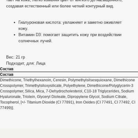
создавая естественный или более четкий контурный вид.
Гиалуроновая кислота: увлажняет и заметно оживляет
кожу.
Витамин D3: помогает защитить кожу при воздействии
солнечных лучей.
Вес: 21 гр
Подходит, для: Лица
Состав
Состав
Dimethicone, Triethylhexanoin, Ceresin, Polymethylsilsesquioxane, Dimethicone
Crosspolymer, Trimethylsiloxysilicate, Polyethylene, Dimethicone/Polyglycerin-3
Crosspolymer, Silica, Mica, 7-Dehydrocholesterol, C10-18 Triglycerides, Sodium
Hyaluronate, Triolein, Glyceryl Dioleate, Dipropylene Glycol, Sodium Citrate,
Tocopherol, [+/- Titanium Dioxide (CI 77891), Iron Oxides (CI 77491, CI 77492, CI
77499)].