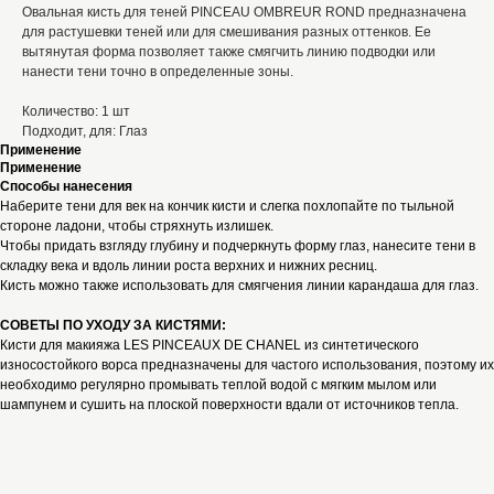
Овальная кисть для теней PINCEAU OMBREUR ROND предназначена
для растушевки теней или для смешивания разных оттенков. Ее
вытянутая форма позволяет также смягчить линию подводки или
нанести тени точно в определенные зоны.
Количество: 1 шт
Подходит, для: Глаз
Применение
Применение
Способы нанесения
Наберите тени для век на кончик кисти и слегка похлопайте по тыльной
стороне ладони, чтобы стряхнуть излишек.
Чтобы придать взгляду глубину и подчеркнуть форму глаз, нанесите тени в
складку века и вдоль линии роста верхних и нижних ресниц.
Кисть можно также использовать для смягчения линии карандаша для глаз.
СОВЕТЫ ПО УХОДУ ЗА КИСТЯМИ:
Кисти для макияжа LES PINCEAUX DE CHANEL из синтетического
износостойкого ворса предназначены для частого использования, поэтому их
необходимо регулярно промывать теплой водой с мягким мылом или
шампунем и сушить на плоской поверхности вдали от источников тепла.